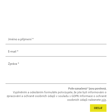
info@hype.cz
NAPIŠTE NÁM
Pole označená * jsou povinná.
Vyplněním a odesláním formuláře potvrzujete, že jste byli informováni o
zpracování a ochraně osobních údajů v souladu s GDPR. Informace o ochraně
osobních údajů naleznete
zde
.
ODESLAT