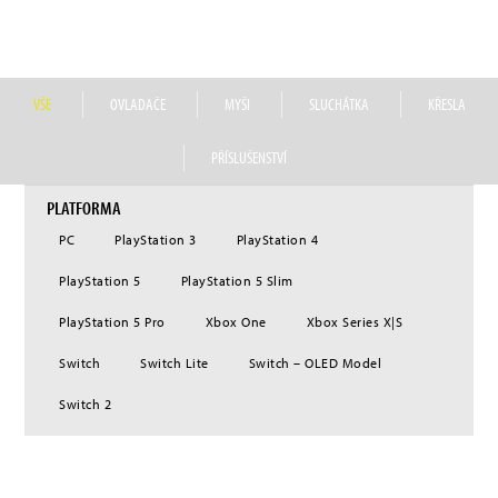
distribuovat prémiové herní příslušenství. Od roku 2020 náleží do portfolia
společnosti Nacon také značka prémiových herních sluchátek RIG.
VŠE
OVLADAČE
MYŠI
SLUCHÁTKA
KŘESLA
PŘÍSLUŠENSTVÍ
PLATFORMA
PC
PlayStation 3
PlayStation 4
PlayStation 5
PlayStation 5 Slim
PlayStation 5 Pro
Xbox One
Xbox Series X|S
Switch
Switch Lite
Switch – OLED Model
Switch 2