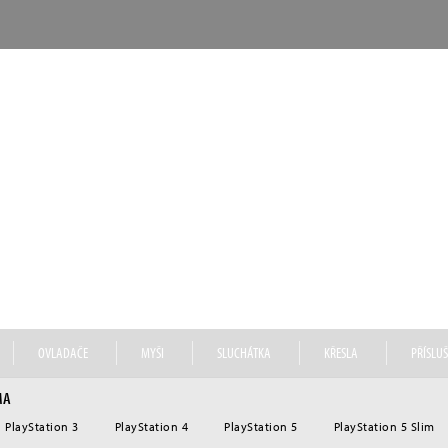
NACON
 ze značek francouzské skupiny Bigben Group, se po čtyřech
at svých kompetitivních výhod na trhu s videohrami. K tomu
tudií a také schopnost navrhovat a distribuovat prémiové he
sluchátek RIG.
OVLADAČE
MYŠI
SLUCHÁTKA
KŘESLA
PŘÍSLUŠ
MA
PlayStation 3
PlayStation 4
PlayStation 5
PlayStation 5 Slim