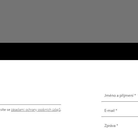
NAPIŠTE NÁM
síte se
zásadami ochrany osobních údajů
.