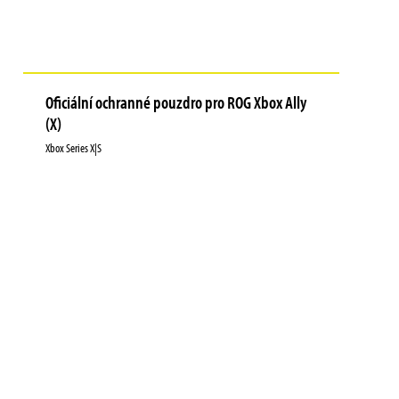
Oficiální ochranné pouzdro pro ROG Xbox Ally
(X)
Xbox Series X|S