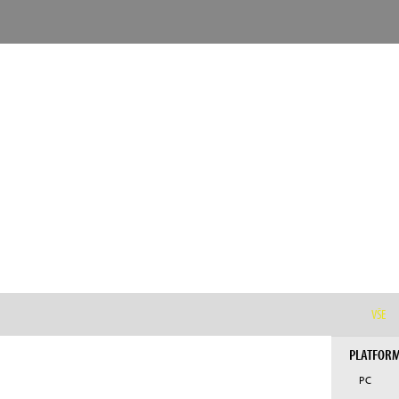
Úvod
Zastoupené značky
Nacon
Společnost Nacon, do roku 2019 představující jednu
vyhledávat unikátní inovační příležitosti a využív
videoher, zručnost jejích šestnácti vývojářských s
společnosti Nacon také značka prémiových herních 
VŠE
PLATFOR
PC