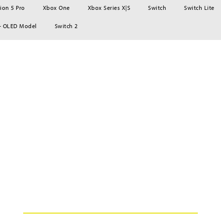
ion 5 Pro
Xbox One
Xbox Series X|S
Switch
Switch Lite
– OLED Model
Switch 2