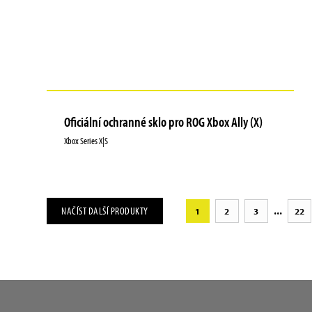
Oficiální ochranné sklo pro ROG Xbox Ally (X)
Xbox Series X|S
...
NAČÍST DALŠÍ PRODUKTY
1
2
3
22