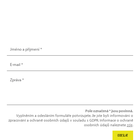
info@hype.cz
NAPIŠTE NÁM
Pole označená * jsou povinná.
Vyplněním a odesláním formuláře potvrzujete, že jste byli informováni o
zpracování a ochraně osobních údajů v souladu s GDPR. Informace o ochraně
osobních údajů naleznete
zde
.
ODESLAT