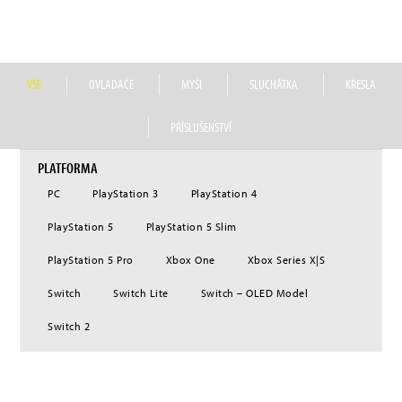
distribuovat prémiové herní příslušenství. Od roku 2020 náleží do portfolia
společnosti Nacon také značka prémiových herních sluchátek RIG.
VŠE
OVLADAČE
MYŠI
SLUCHÁTKA
KŘESLA
PŘÍSLUŠENSTVÍ
PLATFORMA
PC
PlayStation 3
PlayStation 4
PlayStation 5
PlayStation 5 Slim
PlayStation 5 Pro
Xbox One
Xbox Series X|S
Switch
Switch Lite
Switch – OLED Model
Switch 2