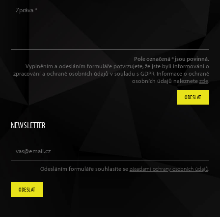
Pole označená * jsou povinná.
Vyplněním a odesláním formuláře potvrzujete, že jste byli informováni o
zpracování a ochraně osobních údajů v souladu s GDPR. Informace o ochraně
osobních údajů naleznete
zde
.
ODESLAT
NEWSLETTER
Odesláním formuláře souhlasíte se
zásadami ochrany osobních údajů
.
ODESLAT