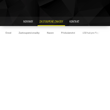
NOVINKY
ZASTOUPENÉ ZNAČKY
KONTAKT
Úvod
Zastoupené značky
Nacon
Příslušenství
USB hub pro PlayStation 5 S