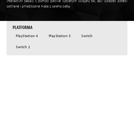
interaktivní zábavy s pomocí pečlivě vybraných vývojářů tak, aby výsledek potěšil
ostřílené i příležitostné hráče z celého světa.
PLATFORMA
PlayStation 4
PlayStation 5
Switch
Switch 2