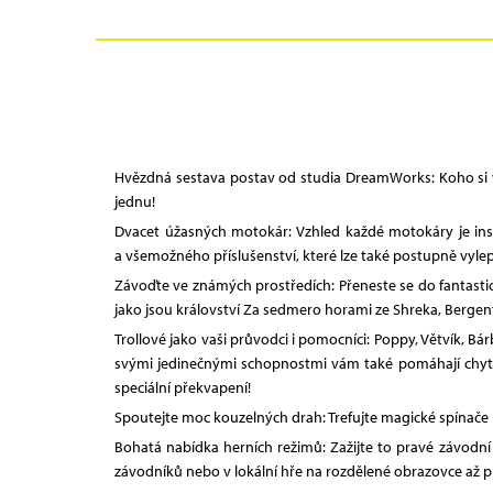
Hvězdná sestava postav od studia DreamWorks: Koho si vyb
jednu!
Dvacet úžasných motokár: Vzhled každé motokáry je ins
a všemožného příslušenství, které lze také postupně vyle
Závoďte ve známých prostředích: Přeneste se do fantastic
jako jsou království Za sedmero horami ze Shreka, Bergen
Trollové jako vaši průvodci i pomocníci: Poppy, Větvík, 
svými jedinečnými schopnostmi vám také pomáhají chytit
speciální překvapení!
Spoutejte moc kouzelných drah: Trefujte magické spínače ro
Bohatá nabídka herních režimů: Zažijte to pravé závodn
závodníků nebo v lokální hře na rozdělené obrazovce až pro