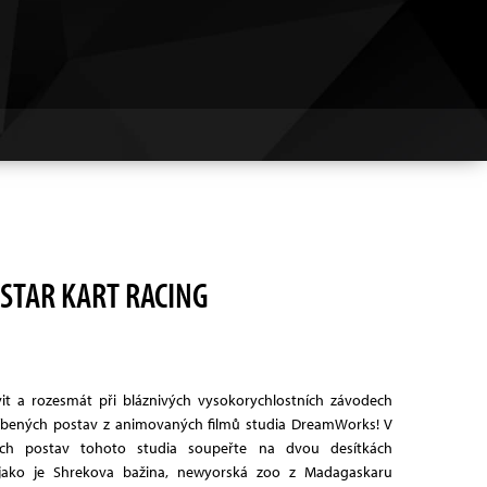
STAR KART RACING
it a rozesmát při bláznivých vysokorychlostních závodech
bených postav z animovaných filmů studia DreamWorks! V
ích postav tohoto studia soupeřte na dvou desítkách
, jako je Shrekova bažina, newyorská zoo z Madagaskaru