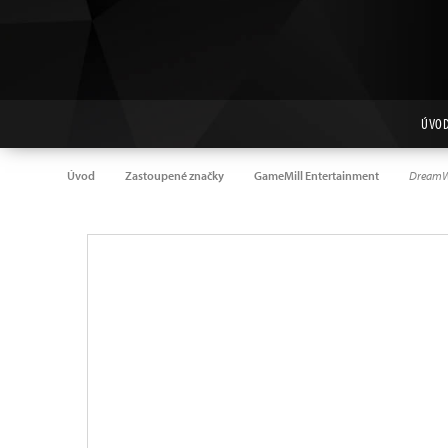
ÚVO
Úvod
Zastoupené značky
GameMill Entertainment
DreamWo