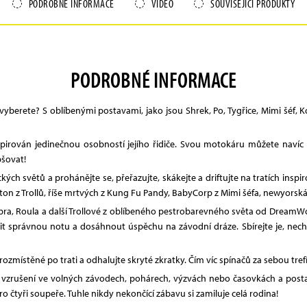
PODROBNÉ INFORMACE
VIDEO
SOUVISEJÍCÍ PRODUKTY
PODROBNÉ INFORMACE
erete? S oblíbenými postavami, jako jsou Shrek, Po, Tygřice, Mimi šéf, Ko
pirován jedinečnou osobností jejího řidiče. Svou motokáru můžete navíc
pšovat!
kých světů a prohánějte se, přeřazujte, skákejte a driftujte na tratích i
ton z Trollů, říše mrtvých z Kung Fu Pandy, BabyCorp z Mimi šéfa, newyorsk
Bárbra, Roula a další Trollové z oblíbeného pestrobarevného světa od Dream
 správnou notu a dosáhnout úspěchu na závodní dráze. Sbírejte je, necht
zmístěné po trati a odhalujte skryté zkratky. Čím víc spínačů za sebou tref
í vzrušení ve volných závodech, pohárech, výzvách nebo časovkách a post
 čtyři soupeře. Tuhle nikdy nekončící zábavu si zamiluje celá rodina!