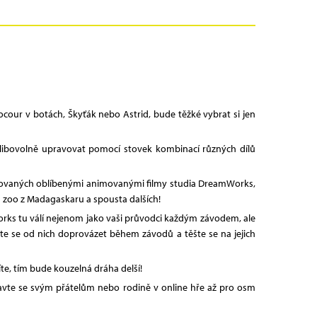
cour v botách, Škyťák nebo Astrid, bude těžké vybrat si jen
 libovolně upravovat pomocí stovek kombinací různých dílů
nspirovaných oblíbenými animovanými filmy studia DreamWorks,
á zoo z Madagaskaru a spousta dalších!
Works tu válí nejenom jako vaši průvodci každým závodem, ale
e se od nich doprovázet během závodů a těšte se na jejich
íte, tím bude kouzelná dráha delší!
avte se svým přátelům nebo rodině v online hře až pro osm