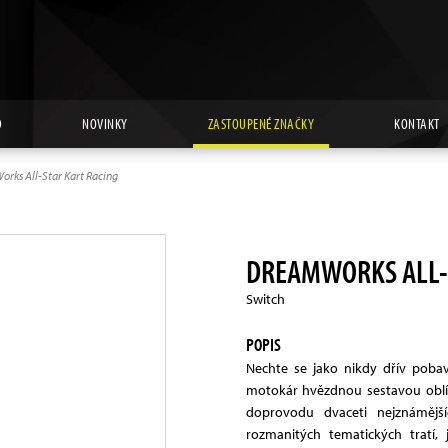
D
NOVINKY
ZASTOUPENÉ ZNAČKY
KONTAKT
rks All-Star Kart Racing
DREAMWORKS ALL-
Switch
POPIS
Nechte se jako nikdy dřív pobav
motokár hvězdnou sestavou oblí
doprovodu dvaceti nejznámějš
rozmanitých tematických tratí