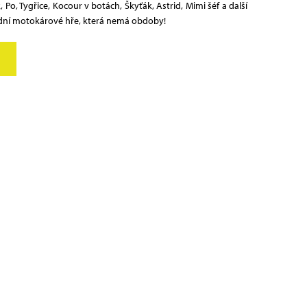
 Po, Tygřice, Kocour v botách, Škyťák, Astrid, Mimi šéf a další
odní motokárové hře, která nemá obdoby!