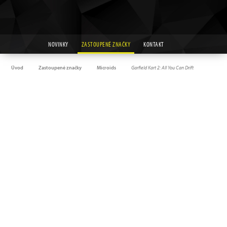
NOVINKY
ZASTOUPENÉ ZNAČKY
KONTAKT
Úvod
Zastoupené značky
Microids
Garfield Kart 2: All You Can Drift