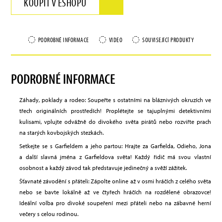
KOUPIT V ESHOPU
PODROBNÉ INFORMACE
VIDEO
SOUVISEJÍCÍ PRODUKTY
PODROBNÉ INFORMACE
Záhady, poklady a rodeo: Soupeřte s ostatními na bláznivých okruzích ve
třech originálních prostředích! Proplétejte se tajuplnými detektivními
kulisami, vplujte odvážně do divokého světa pirátů nebo rozviřte prach
na starých kovbojských stezkách.
Setkejte se s Garfieldem a jeho partou: Hrajte za Garfielda, Odieho, Jona
a další slavná jména z Garfieldova světa! Každý řidič má svou vlastní
osobnost a každý závod tak představuje jedinečný a svěží zážitek.
Šťavnaté závodění s přáteli: Zápolte online až v osmi hráčích z celého světa
nebo se bavte lokálně až ve čtyřech hráčích na rozdělené obrazovce!
Ideální volba pro divoké soupeření mezi přáteli nebo na zábavné herní
večery s celou rodinou.