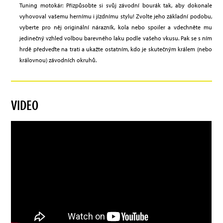
Tuning motokár: Přizpůsobte si svůj závodní bourák tak, aby dokonale
vyhovoval vašemu hernímu i jízdnímu stylu! Zvolte jeho základní podobu,
vyberte pro něj originální nárazník, kola nebo spoiler a vdechněte mu
jedinečný vzhled volbou barevného laku podle vašeho vkusu. Pak se s ním
hrdě předveďte na trati a ukažte ostatním, kdo je skutečným králem (nebo
královnou) závodních okruhů.
VIDEO