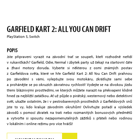
GARFIELD KART 2: ALL YOU CAN DRIFT
PlayStation 5, Switch
POPIS
Jste připraveni vyrazit na závodní trať se soupeři, kteří rozhodně neřídí
v rukavičkách? Garfield, Odie, Nermal i zbytek party už čekají na startovní čáře
a žhaví motory doruda. Vyberte si některou z osmi známých postav
z Garfieldova světa, které ve hře Garfield Kart 2: All You Can Drift prahnou
po závodění s vámi, vylepšujte svou motokáru, zkrášlujte sami sebe
a prohánějte se po okruzích závratnou rychlostí! Vydejte se na divokou jízdu
třemi bláznivými prostředími, ve kterých můžete narazit na překvapení klidně
hned za nejbližší zatáčkou. Ať už půjde o pirátský, westernový nebo detektivní
svět, ukažte ostatním, že i v pestrobarevných prostředích z Garfieldových snů
jste to vy, kdo kraluje závodním okruhům! Ovlivňujte pořadí a výsledek
závodů s pomocí zkratek na trati nebo rozmanitých bonusových předmětů
a vytvořte si spoustu nezapomenutelných zážitků s přáteli nebo rodinou
v lokálním i online režimu pro více hráčů!