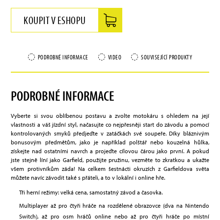
KOUPIT V ESHOPU
PODROBNÉ INFORMACE
VIDEO
SOUVISEJÍCÍ PRODUKTY
PODROBNÉ INFORMACE
Vyberte si svou oblíbenou postavu a zvolte motokáru s ohledem na její
vlastnosti a váš jízdní styl, načasujte co nejpřesněji start do závodu a pomocí
kontrolovaných smyků předjeďte v zatáčkách své soupeře. Díky bláznivým
bonusovým předmětům, jako je například polštář nebo kouzelná hůlka,
získejte nad ostatními navrch a projeďte cílovou čárou jako první. A pokud
jste stejně líní jako Garfield, použijte pružinu, vezměte to zkratkou a ukažte
všem protivníkům záda! Na celkem šestnácti okruzích z Garfieldova světa
můžete navíc závodit také s přáteli, a to v lokální i online hře.
Tři herní režimy: velká cena, samostatný závod a časovka.
Multiplayer až pro čtyři hráče na rozdělené obrazovce (dva na Nintendo
Switch), až pro osm hráčů online nebo až pro čtyři hráče po místní