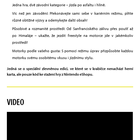
Jedna hra, dvě závodní kategorie – jízda po asfaltu i hlíně.
Víc než jen závodění: Překonávejte sami sebe v kariérním režimu, plňte
různě obtížné výzvy a odemykejte další obsah!
Působivé a rozmanité prostředí: Od Sanfranciského zálivu přes poušť až
po Himaláje – ukažte, že jezdit freestyle na motorce jde v jakémkoliv
prostředí!
Motorky podle vašeho gusta: S pomocí režimu úprav přizpůsobte každou
motorku svému osobitému vkusu i jízdnímu stylu.
Jedná se o speciální zlevněnou edici, ve které se v krabičce nenachází herní
karta, ale pouze kód ke stažení hry z Nintendo eShopu.
VIDEO