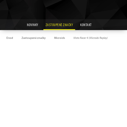
NOVINKY
ZASTOUPENÉ ZNAČKY
KONTAKT
Úvod
Zastoupené značky
Microids
Moto Racer 4 (Microids Replay)