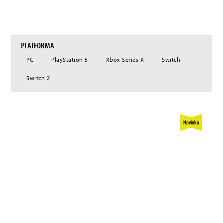
distribuovat prémiové herní příslušenství. Od roku 2020 náleží do portfolia
společnosti Nacon také značka prémiových herních sluchátek RIG.
PLATFORMA
PC
PlayStation 5
Xbox Series X
Switch
Switch 2
Novinka