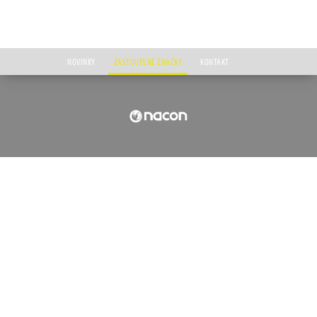
NOVINKY
ZASTOUPENÉ ZNAČKY
KONTAKT
Úvod
Zastoupené značky
Nacon
NACON
Společnost Nacon, do roku 2019 představující jednu ze značek francouzské skupiny
Bigben Group, se po čtyřech desetiletích v rámci skupiny osamostatnila s cílem
vyhledávat unikátní inovační příležitosti a využívat svých kompetitivních výhod na
trhu s videohrami. K tomu jí dopomáhají dlouholeté zkušenosti s vydáváním AA
videoher, zručnost jejích šestnácti vývojářských studií a také schopnost navrhovat a