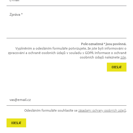
Pole označená * jsou povinná.
Vyplněním a odesláním formuláře potvrzujete, že jste byli informováni o
zpracování a ochraně osobních údajů v souladu s GDPR. Informace o ochraně
osobních údajů naleznete
zde
.
ODESLAT
NEWSLETTER
Odesláním formuláře souhlasíte se
zásadami ochrany osobních údajů
.
ODESLAT