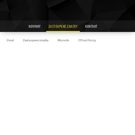
NOVINKY
ZASTOUPENÉ ZNAČKY
KONTAKT
Úvod
Zastoupené značky
Microids
Offroad Racing