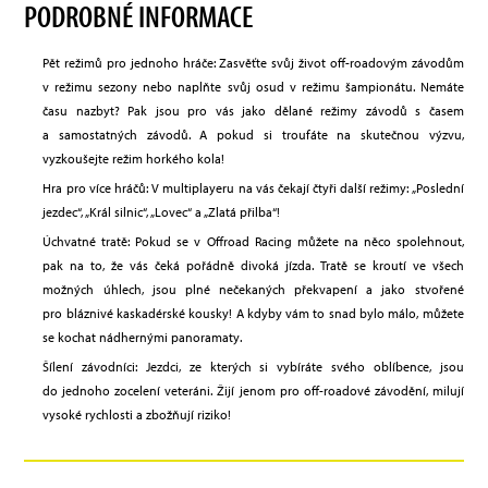
PODROBNÉ INFORMACE
Pět režimů pro jednoho hráče: Zasvěťte svůj život off-roadovým závodům
v režimu sezony nebo naplňte svůj osud v režimu šampionátu. Nemáte
času nazbyt? Pak jsou pro vás jako dělané režimy závodů s časem
a samostatných závodů. A pokud si troufáte na skutečnou výzvu,
vyzkoušejte režim horkého kola!
Hra pro více hráčů: V multiplayeru na vás čekají čtyři další režimy: „Poslední
jezdec“, „Král silnic“, „Lovec“ a „Zlatá přilba“!
Úchvatné tratě: Pokud se v Offroad Racing můžete na něco spolehnout,
pak na to, že vás čeká pořádně divoká jízda. Tratě se kroutí ve všech
možných úhlech, jsou plné nečekaných překvapení a jako stvořené
pro bláznivé kaskadérské kousky! A kdyby vám to snad bylo málo, můžete
se kochat nádhernými panoramaty.
Šílení závodníci: Jezdci, ze kterých si vybíráte svého oblíbence, jsou
do jednoho zocelení veteráni. Žijí jenom pro off-roadové závodění, milují
vysoké rychlosti a zbožňují riziko!