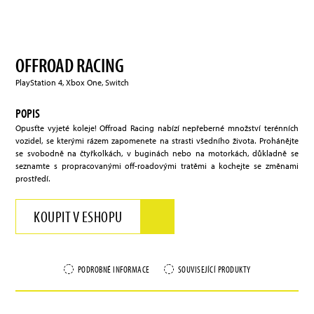
OFFROAD RACING
PlayStation 4, Xbox One, Switch
POPIS
Opusťte vyjeté koleje! Offroad Racing nabízí nepřeberné množství terénních
vozidel, se kterými rázem zapomenete na strasti všedního života. Prohánějte
se svobodně na čtyřkolkách, v buginách nebo na motorkách, důkladně se
seznamte s propracovanými off-roadovými tratěmi a kochejte se změnami
prostředí.
KOUPIT V ESHOPU
PODROBNÉ INFORMACE
SOUVISEJÍCÍ PRODUKTY