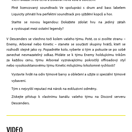
Plně licencovaný soundtrack: Ve spolupráci s drum and bass labelem
Liquicity přináší hra perfektní soundtrack pro sjíždění kopců a hor.
Staňte se novou legendou: Dokážete zdolat hru na jediný zátah
a vystoupat mezi ostatní legendy?
V Descenders se všechno točí kolem vašeho týmu. Poté, co si zvolíte stranu –
Enemy, Arboreal nebo Kinetic – stanete se součástí skupiny hráčů, kteří se
rozhodli stejně jako vy. Popadněte kolo, vyberte si tým a pokuste se po sobě
zanechat nesmazatelný odkaz. Přidáte se k týmu Enemy holdujícímu trikům
za každou cenu, týmu Arboreal vyznávajícímu pokročilý offroadový styl
nebo vysokooktanovému týmu Kinetic milujícímu krkolomné rychlosti?
Vystavte hrdě na odiv týmové barvy a oblečení a užijte si speciální týmové
vybavení.
Tým s nejvyšší reputací má nárok na exkluzivní odměny.
Získejte přístup k vlastnímu kanálu vašeho týmu na Discord serveru
Descenders.
VIDEO