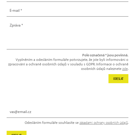
Pole označená * jsou povinná.
Vyplněním a odesláním formuláře potvrzujete, že jste byli informováni o
zpracování a ochraně osobních údajů v souladu s GDPR. Informace o ochraně
osobních údajů naleznete
zde
.
ODESLAT
NEWSLETTER
Odesláním formuláře souhlasíte se
zásadami ochrany osobních údajů
.