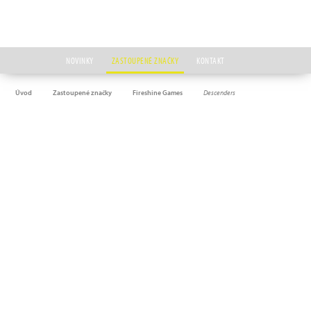
NOVINKY
ZASTOUPENÉ ZNAČKY
KONTAKT
Úvod
Zastoupené značky
Fireshine Games
Descenders