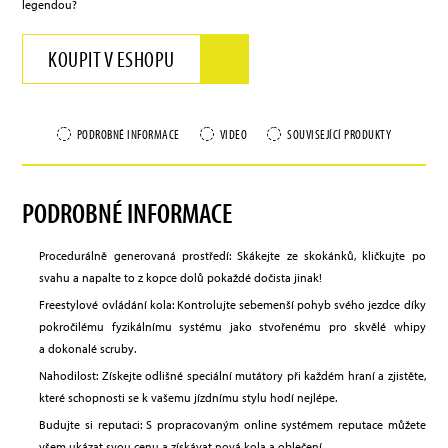
legendou?
KOUPIT V ESHOPU
PODROBNÉ INFORMACE
VIDEO
SOUVISEJÍCÍ PRODUKTY
PODROBNÉ INFORMACE
Procedurálně generovaná prostředí: Skákejte ze skokánků, kličkujte po
svahu a napalte to z kopce dolů pokaždé dočista jinak!
Freestylové ovládání kola: Kontrolujte sebemenší pohyb svého jezdce díky
pokročilému fyzikálnímu systému jako stvořenému pro skvělé whipy
a dokonalé scruby.
Nahodilost: Získejte odlišné speciální mutátory při každém hraní a zjistěte,
které schopnosti se k vašemu jízdnímu stylu hodí nejlépe.
Budujte si reputaci: S propracovaným online systémem reputace můžete
všem ukázat svou cenu a získávat nová kola a oblečení.