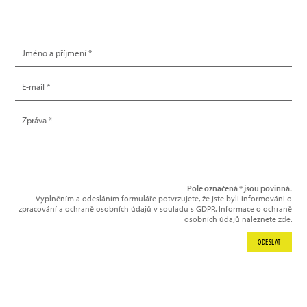
NAPIŠTE NÁM
Pole označená * jsou povinná.
Vyplněním a odesláním formuláře potvrzujete, že jste byli informováni o
zpracování a ochraně osobních údajů v souladu s GDPR. Informace o ochraně
osobních údajů naleznete
zde
.
ODESLAT
NEWSLETTER