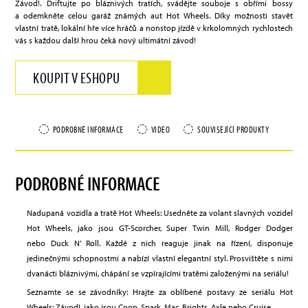
Závod!. Driftujte po bláznivých tratích, svádějte souboje s obřími bossy
a odemkněte celou garáž známých aut Hot Wheels. Díky možnosti stavět
vlastní tratě, lokální hře více hráčů a nonstop jízdě v krkolomných rychlostech
vás s každou další hrou čeká nový ultimátní závod!
KOUPIT V ESHOPU
PODROBNÉ INFORMACE
VIDEO
SOUVISEJÍCÍ PRODUKTY
PODROBNÉ INFORMACE
Nadupaná vozidla a tratě Hot Wheels: Usedněte za volant slavných vozidel
Hot Wheels, jako jsou GT-Scorcher, Super Twin Mill, Rodger Dodger
nebo Duck N’ Roll. Každé z nich reaguje jinak na řízení, disponuje
jedinečnými schopnostmi a nabízí vlastní elegantní styl. Prosvištěte s nimi
dvanácti bláznivými, chápání se vzpírajícími tratěmi založenými na seriálu!
Seznamte se se závodníky: Hrajte za oblíbené postavy ze seriálu Hot
Wheels: Závod!, jako jsou Coop, Spark, Mac, Brights, Axle nebo Cruise.