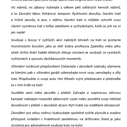
Víc režimů, víc zábavy: Vybírejte z celkem pěti odlišných herních režimů,
a to Závodní tábor, Pohárový šampion, Rychlostní zkoušky, Stavění tratí
a Volné závody. A ano, v režimu Stavění tratí si můžete vytvořit svou
vlastní vysněnou trať s tolika zatáčkami a vychytávkami, kolik se jich na ni
jen vejde!
Souboje s bossy: V rychlých, akcí nabitých bitvách na trati se postavte
monstrózním bossům, jako je obří kobra profesora Zpátečky nebo jeho
oheň chrlící drak! Každé střetnutí slibuje vzrušení ze soubojů ve vysokých
rychlostech a spoustu dechberoucích momentů.
Ultimátní možnosti přizpůsobení: Získávejte v závodech odznaky plamene,
se kterými pak v ultimátní garáži odemykejte nové vozy, samolepky a díly
tratí. Přizpůsobte si svoje auto Hot Wheels svým představám a předveďte
se s ním hrdě na trati!
Soutěžte sami nebo závoďte s přáteli: Zahrajte si napínavou sólovou
kampaň nabízející nespočet zábavných výzev nebo poměřte svoje řidičské
dovednosti s přáteli v závodech až pro čtyři hráče na rozdělené obrazovce!
Závodění pro celou rodinu: Vyzkoušejte společně rychlé, plynulé a snadno
přístupné ovládání s hratelností zaměřenou na driftování, která je jako
stvořená pro adrenalinové souboje kolo na kolo!