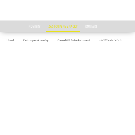
NOVINKY
ZASTOUPENÉ ZNAČKY
KONTAKT
Úvod
Zastoupené značky
GameMill Entertainment
Hot Wheels Let's Race: Ultim