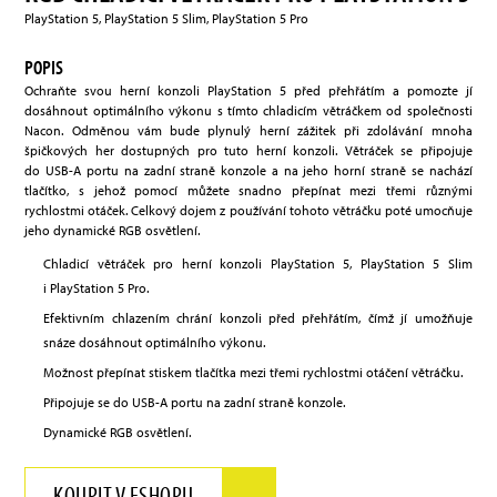
PlayStation 5, PlayStation 5 Slim, PlayStation 5 Pro
POPIS
Ochraňte svou herní konzoli PlayStation 5 před přehřátím a pomozte jí
dosáhnout optimálního výkonu s tímto chladicím větráčkem od společnosti
Nacon. Odměnou vám bude plynulý herní zážitek při zdolávání mnoha
špičkových her dostupných pro tuto herní konzoli. Větráček se připojuje
do USB-A portu na zadní straně konzole a na jeho horní straně se nachází
tlačítko, s jehož pomocí můžete snadno přepínat mezi třemi různými
rychlostmi otáček. Celkový dojem z používání tohoto větráčku poté umocňuje
jeho dynamické RGB osvětlení.
Chladicí větráček pro herní konzoli PlayStation 5, PlayStation 5 Slim
i PlayStation 5 Pro.
Efektivním chlazením chrání konzoli před přehřátím, čímž jí umožňuje
snáze dosáhnout optimálního výkonu.
Možnost přepínat stiskem tlačítka mezi třemi rychlostmi otáčení větráčku.
Připojuje se do USB-A portu na zadní straně konzole.
Dynamické RGB osvětlení.
KOUPIT V ESHOPU