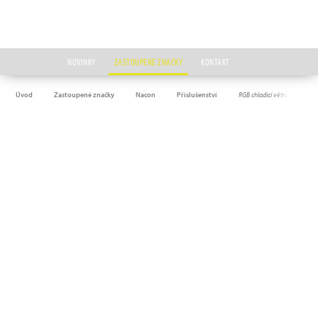
NOVINKY
ZASTOUPENÉ ZNAČKY
KONTAKT
Úvod
Zastoupené značky
Nacon
Příslušenství
RGB chladicí větráček pro Pl