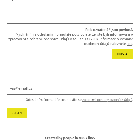
Pole označená * jsou povinná.
Vyplněním a odesláním formuláře potvrzujete, že jste byli informováni o
zpracování a ochraně osobních údajů v souladu s GDPR. Informace o ochraně
osobních údajů naleznete
zde
.
ODESLAT
NEWSLETTER
Odesláním formuláře souhlasíte se
zásadami ochrany osobních údajů
.
ODESLAT
Created by people in ARSY line.