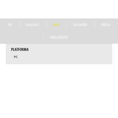
distribuovat prémiové herní příslušenství. Od roku 2020 náleží do portfolia
společnosti Nacon také značka prémiových herních sluchátek RIG.
VŠE
OVLADAČE
MYŠI
SLUCHÁTKA
KŘESLA
PŘÍSLUŠENSTVÍ
PLATFORMA
PC