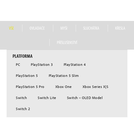
distribuovat prémiové herní příslušenství. Od roku 2020 náleží do portfolia
společnosti Nacon také značka prémiových herních sluchátek RIG.
VŠE
OVLADAČE
MYŠI
SLUCHÁTKA
KŘESLA
PŘÍSLUŠENSTVÍ
PLATFORMA
PC
PlayStation 3
PlayStation 4
PlayStation 5
PlayStation 5 Slim
PlayStation 5 Pro
Xbox One
Xbox Series X|S
Switch
Switch Lite
Switch – OLED Model
Switch 2