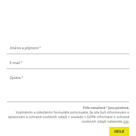
info@hype.cz
NAPIŠTE NÁM
Pole označená * jsou povinná.
Vyplněním a odesláním formuláře potvrzujete, že jste byli informováni o
zpracování a ochraně osobních údajů v souladu s GDPR. Informace o ochraně
osobních údajů naleznete
zde
.
ODESLAT