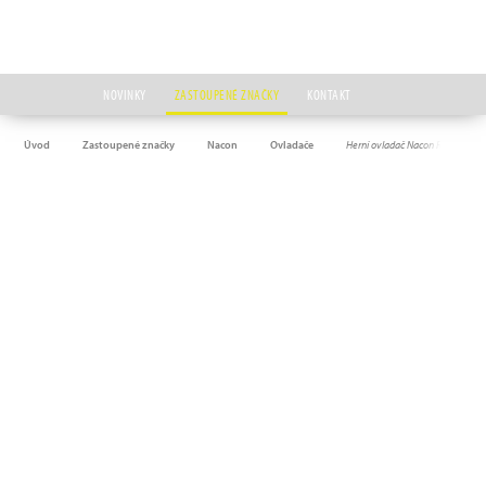
NOVINKY
ZASTOUPENÉ ZNAČKY
KONTAKT
Úvod
Zastoupené značky
Nacon
Ovladače
Herní ovladač Nacon Revolution 