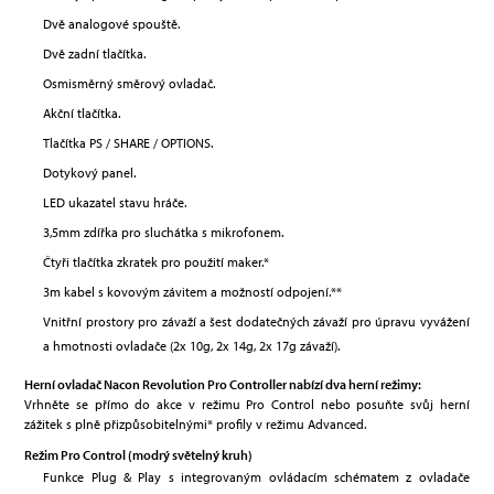
Dvě analogové spouště.
Dvě zadní tlačítka.
Osmisměrný směrový ovladač.
Akční tlačítka.
Tlačítka PS / SHARE / OPTIONS.
Dotykový panel.
LED ukazatel stavu hráče.
3,5mm zdířka pro sluchátka s mikrofonem.
Čtyři tlačítka zkratek pro použití maker.*
3m kabel s kovovým závitem a možností odpojení.**
Vnitřní prostory pro závaží a šest dodatečných závaží pro úpravu vyvážení
a hmotnosti ovladače (2x 10g, 2x 14g, 2x 17g závaží).
Herní ovladač Nacon Revolution Pro Controller nabízí dva herní režimy:
Vrhněte se přímo do akce v režimu Pro Control nebo posuňte svůj herní
zážitek s plně přizpůsobitelnými* profily v režimu Advanced.
Režim Pro Control (modrý světelný kruh)
Funkce Plug & Play s integrovaným ovládacím schématem z ovladače