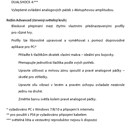
DUALSHOCK 4.***
Vylepšené ovládání analogových páček s 46stupňovou amplitudou.
Režim Advanced (červený světelný kruh)
Bleskové přepínání mezi čtyřmi vlastními přednastavenými profily
pro různé hry.
Profily lze libovolně upravovat a vyměňovat s pomocí doprovodné
aplikace pro PC:*
Přiřaďte k tlačítkům zkratek vlastní makra – ideální pro bojovky.
Přemapujte jednotlivá tlačítka podle svých potřeb.
Upravte citlivost a mrtvou zónu spouští a pravé analogové páčky –
skvělé pro střílečky.
Upravte sílu vibrací v levém a pravém úchopu ovladače nezávisle
jednu na druhé.
Změňte barvu světla kolem pravé analogové páčky.
* vyžadováno PC s Windows 7/8/10 a připojení k internetu
** pro použití s PS4 je vyžadováno připojení kabelem
*** světelná lišta a vestavěný reproduktor nejsou k dispozici