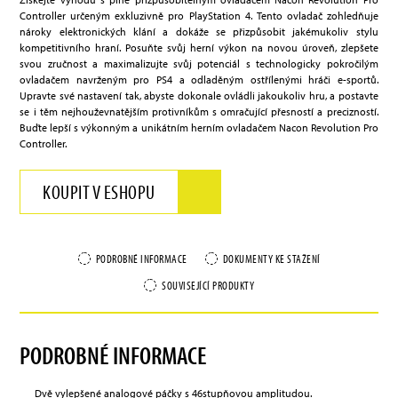
Controller určeným exkluzivně pro PlayStation 4. Tento ovladač zohledňuje
nároky elektronických klání a dokáže se přizpůsobit jakémukoliv stylu
kompetitivního hraní. Posuňte svůj herní výkon na novou úroveň, zlepšete
svou zručnost a maximalizujte svůj potenciál s technologicky pokročilým
ovladačem navrženým pro PS4 a odladěným ostřílenými hráči e-sportů.
Upravte své nastavení tak, abyste dokonale ovládli jakoukoliv hru, a postavte
se i těm nejhouževnatějším protivníkům s omračující přesností a precizností.
Buďte lepší s výkonným a unikátním herním ovladačem Nacon Revolution Pro
Controller.
KOUPIT V ESHOPU
PODROBNÉ INFORMACE
DOKUMENTY KE STAŽENÍ
SOUVISEJÍCÍ PRODUKTY
PODROBNÉ INFORMACE
Dvě vylepšené analogové páčky s 46stupňovou amplitudou.