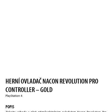
HERNÍ OVLADAČ NACON REVOLUTION PRO
CONTROLLER – GOLD
PlayStation 4
POPIS
Získejte výhodu s plně přizpůsobitelným ovladačem Nacon Revolution Pro