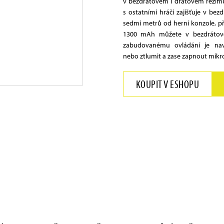
v bezdrátovém i drátovém režimu
s ostatními hráči zajišťuje v be
sedmi metrů od herní konzole, př
1300 mAh můžete v bezdrátové
zabudovanému ovládání je nav
nebo ztlumit a zase zapnout mikr
KOUPIT V ESHOPU