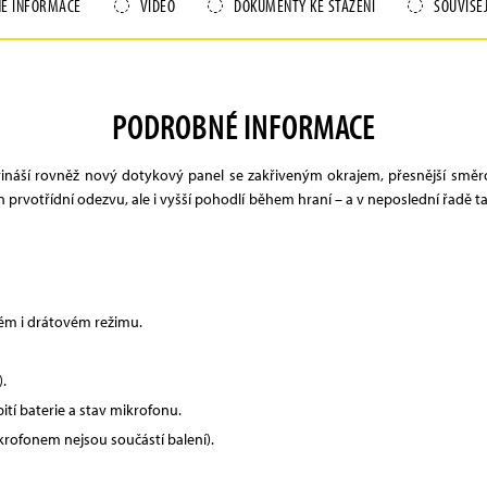
É INFORMACE
VIDEO
DOKUMENTY KE STAŽENÍ
SOUVISE
PODROBNÉ INFORMACE
ináší rovněž nový dotykový panel se zakřiveným okrajem, přesnější směro
 prvotřídní odezvu, ale i vyšší pohodlí během hraní – a v neposlední řadě 
ém i drátovém režimu.
.
ití baterie a stav mikrofonu.
krofonem nejsou součástí balení).