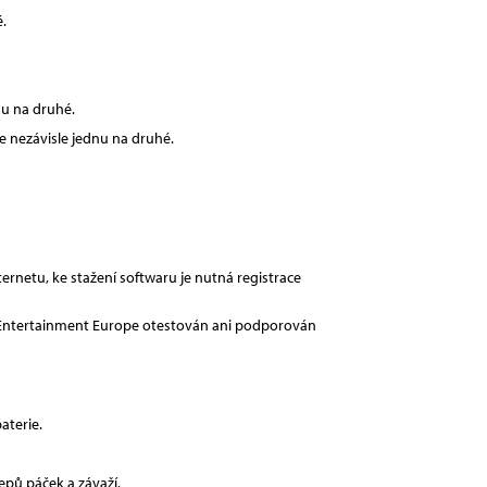
.
nu na druhé.
e nezávisle jednu na druhé.
ernetu, ke stažení softwaru je nutná registrace
ve Entertainment Europe otestován ani podporován
aterie.
epů páček a závaží.