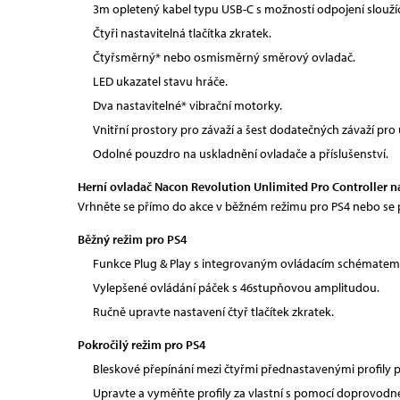
3m opletený kabel typu USB-C s možností odpojení sloužící
Čtyři nastavitelná tlačítka zkratek.
Čtyřsměrný* nebo osmisměrný směrový ovladač.
LED ukazatel stavu hráče.
Dva nastavitelné* vibrační motorky.
Vnitřní prostory pro závaží a šest dodatečných závaží pro 
Odolné pouzdro na uskladnění ovladače a příslušenství.
Herní ovladač Nacon Revolution Unlimited Pro Controller nab
Vrhněte se přímo do akce v běžném režimu pro PS4 nebo se p
Běžný režim pro PS4
Funkce Plug & Play s integrovaným ovládacím schémate
Vylepšené ovládání páček s 46stupňovou amplitudou.
Ručně upravte nastavení čtyř tlačítek zkratek.
Pokročilý režim pro PS4
Bleskové přepínání mezi čtyřmi přednastavenými profily p
Upravte a vyměňte profily za vlastní s pomocí doprovodné