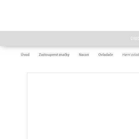
ÚVO
Úvod
Zastoupené značky
Nacon
Ovladače
Herní ovla