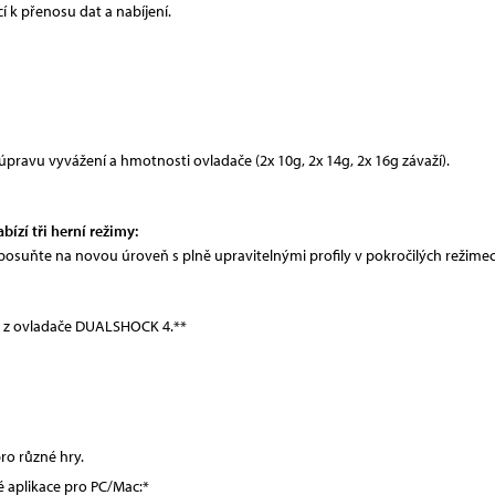
 k přenosu dat a nabíjení.
úpravu vyvážení a hmotnosti ovladače (2x 10g, 2x 14g, 2x 16g závaží).
ízí tři herní režimy
:
osuňte na novou úroveň s plně upravitelnými profily v pokročilých režimec
m z ovladače DUALSHOCK 4.**
ro různé hry.
 aplikace pro PC/Mac:*