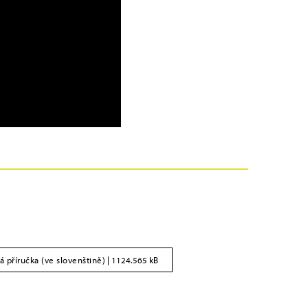
á příručka (ve slovenštině)
| 1124.565 kB