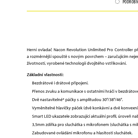
PODROBN
Herní ovladač Nacon Revolution Unlimited Pro Controller př
a rozměrnější spouště s novým povrchem – zaručujícím nejen
životností, vyrobené technologií dvojitého vstřikování.
Základní vlastnosti:
Bezdrátové i drátové připojení.
Přenos zvuku a komunikace s ostatními hráči v bezdrátov
Dvě nastavitelné* páčky s amplitudou 30°/38°/46°.
Vyměnitelné hlavičky páček (dvě konkávní a dvě konvexní)
Smart LED ukazatele zobrazující aktuální profil, úroveň nab
3,5mm zdířka pro sluchátka s mikrofonem (sluchátka s mi
Zabudované ovládání mikrofonu a hlasitosti sluchátek.