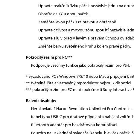
Upravte reakční křivku páček nezávisle jednu na druhé
Obraťte osu Y u obou páček.
Zaměňte levou páčku za pravou a obráceně.
Upravte citlivost a mrtvou zónu spouští nezávisle jed
Upravte sílu vibrací v levém a pravém úchopu ovladač
Změňte barvu světelného kruhu kolem pravé páčky.
Pokročilý režim pro PC***
Podporuje všechny funkce jako pokročilý režim pro PS4.
* vyžadováno PC s Windows 7/8/10 nebo Mac a připojení k int
** světelná lišta a vestavěný reproduktor nejsou k dispozici
*** pokročilý režim pro PC není společností Sony Interacti
Balení obsahuje:
Herní ovladač Nacon Revolution Unlimited Pro Controller.
Kabel typu USB-C pro drátové připojení a nabíjení vnitřní b
Bluetooth adaptér pro bezdrátovou komunikaci.
Pouzdro na uskladnění ovladače, kabelu, hlaviček páček, č