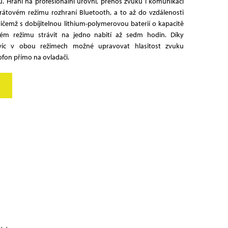
. Hraní na profesionální úrovni, přenos zvuku i komunikaci
zdrátovém režimu rozhraní Bluetooth, a to až do vzdálenosti
ičemž s dobíjitelnou lithium-polymerovou baterií o kapacitě
m režimu strávit na jedno nabití až sedm hodin. Díky
íc v obou režimech možné upravovat hlasitost zvuku
ofon přímo na ovladači.