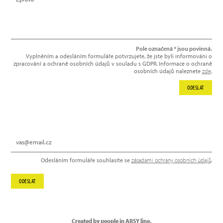
Pole označená * jsou povinná.
Vyplněním a odesláním formuláře potvrzujete, že jste byli informováni o
zpracování a ochraně osobních údajů v souladu s GDPR. Informace o ochraně
osobních údajů naleznete
zde
.
ODESLAT
NEWSLETTER
Odesláním formuláře souhlasíte se
zásadami ochrany osobních údajů
.
ODESLAT
Created by people in ARSY line.