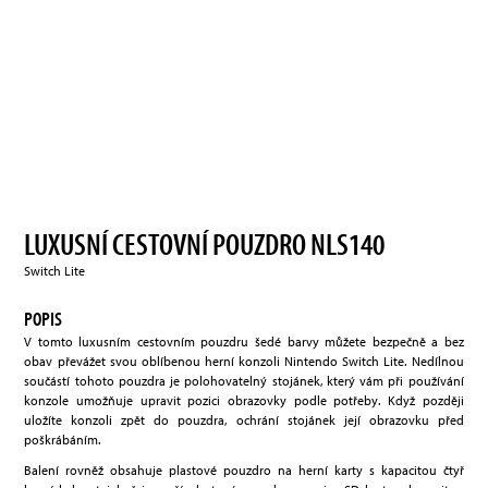
LUXUSNÍ CESTOVNÍ POUZDRO NLS140
Switch Lite
POPIS
V tomto luxusním cestovním pouzdru šedé barvy můžete bezpečně a bez
obav převážet svou oblíbenou herní konzoli Nintendo Switch Lite. Nedílnou
součástí tohoto pouzdra je polohovatelný stojánek, který vám při používání
konzole umožňuje upravit pozici obrazovky podle potřeby. Když později
uložíte konzoli zpět do pouzdra, ochrání stojánek její obrazovku před
poškrábáním.
Balení rovněž obsahuje plastové pouzdro na herní karty s kapacitou čtyř