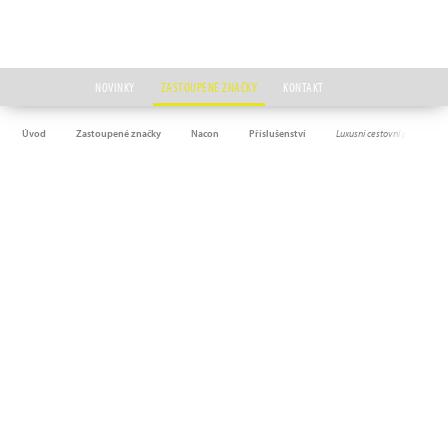
NOVINKY
ZASTOUPENÉ ZNAČKY
KONTAKT
Úvod
Zastoupené značky
Nacon
Příslušenství
Luxusní cestovní pouzdro N