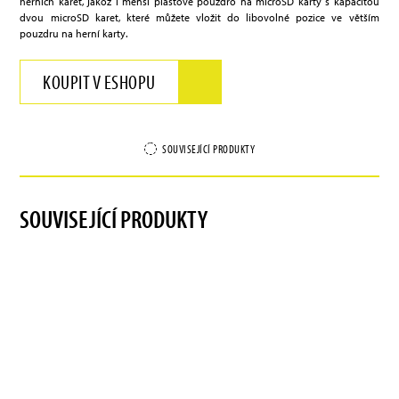
herních karet, jakož i menší plastové pouzdro na microSD karty s kapacitou
dvou microSD karet, které můžete vložit do libovolné pozice ve větším
pouzdru na herní karty.
KOUPIT V ESHOPU
SOUVISEJÍCÍ PRODUKTY
SOUVISEJÍCÍ PRODUKTY