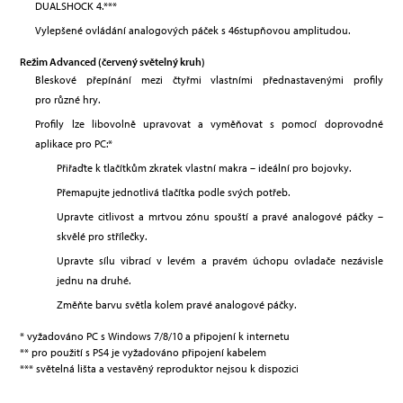
DUALSHOCK 4.***
Vylepšené ovládání analogových páček s 46stupňovou amplitudou.
Režim Advanced (červený světelný kruh)
Bleskové přepínání mezi čtyřmi vlastními přednastavenými profily
pro různé hry.
Profily lze libovolně upravovat a vyměňovat s pomocí doprovodné
aplikace pro PC:*
Přiřaďte k tlačítkům zkratek vlastní makra – ideální pro bojovky.
Přemapujte jednotlivá tlačítka podle svých potřeb.
Upravte citlivost a mrtvou zónu spouští a pravé analogové páčky –
skvělé pro střílečky.
Upravte sílu vibrací v levém a pravém úchopu ovladače nezávisle
jednu na druhé.
Změňte barvu světla kolem pravé analogové páčky.
* vyžadováno PC s Windows 7/8/10 a připojení k internetu
** pro použití s PS4 je vyžadováno připojení kabelem
*** světelná lišta a vestavěný reproduktor nejsou k dispozici