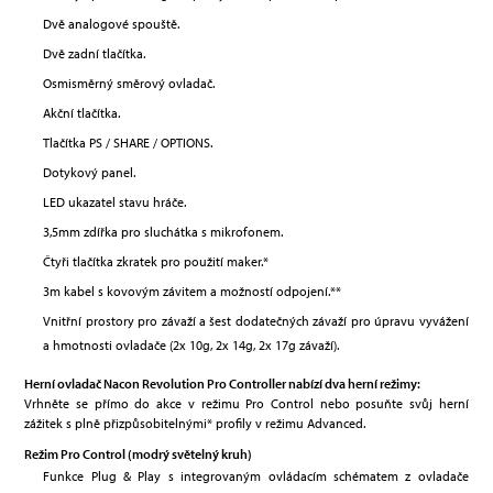
Dvě analogové spouště.
Dvě zadní tlačítka.
Osmisměrný směrový ovladač.
Akční tlačítka.
Tlačítka PS / SHARE / OPTIONS.
Dotykový panel.
LED ukazatel stavu hráče.
3,5mm zdířka pro sluchátka s mikrofonem.
Čtyři tlačítka zkratek pro použití maker.*
3m kabel s kovovým závitem a možností odpojení.**
Vnitřní prostory pro závaží a šest dodatečných závaží pro úpravu vyvážení
a hmotnosti ovladače (2x 10g, 2x 14g, 2x 17g závaží).
Herní ovladač Nacon Revolution Pro Controller nabízí dva herní režimy:
Vrhněte se přímo do akce v režimu Pro Control nebo posuňte svůj herní
zážitek s plně přizpůsobitelnými* profily v režimu Advanced.
Režim Pro Control (modrý světelný kruh)
Funkce Plug & Play s integrovaným ovládacím schématem z ovladače