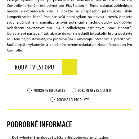
Controller určeným exkluzivně pro PlayStation 4. Tento ovladač zohledňuje
nároky elektronických klání a dokáže se přizpůsobit jakémukoliv stylu
kompetitivního hraní. Posuňte svůj herní výkon na novou úroveň, zlepšete
svou zručnost a maximalizujte svůj potenciál s technologicky pokročilým
ovladačem navrženým pro PS4 a odladěným ostřílenými hráči e-sportů.
Upravte své nastavení tak, abyste dokonale ovládli jakoukoliv hru, a postavte
se i těm nejhouževnatějším protivníkům s omračující přesností a precizností.
Buďte lepší s výkonným a unikátním herním ovladačem Nacon Revolution Pro
Controller.
KOUPIT V ESHOPU
PODROBNÉ INFORMACE
DOKUMENTY KE STAŽENÍ
SOUVISEJÍCÍ PRODUKTY
PODROBNÉ INFORMACE
Dvě vylepšené analogové páčky s 46stupňovou amplitudou.