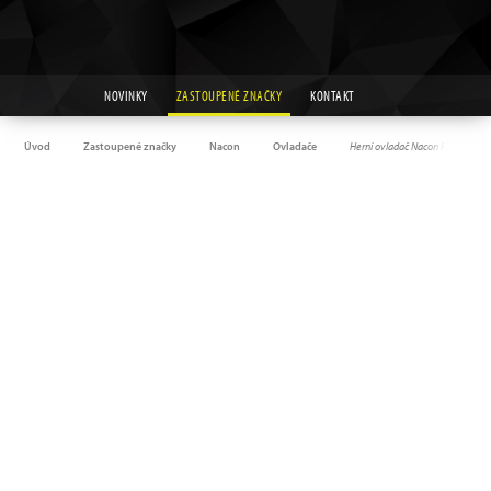
NOVINKY
ZASTOUPENÉ ZNAČKY
KONTAKT
Úvod
Zastoupené značky
Nacon
Ovladače
Herní ovladač Nacon Revolution 