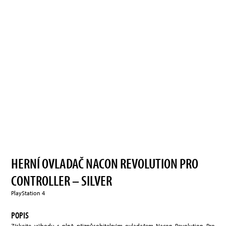
HERNÍ OVLADAČ NACON REVOLUTION PRO
CONTROLLER – SILVER
PlayStation 4
POPIS
Získejte výhodu s plně přizpůsobitelným ovladačem Nacon Revolution Pro