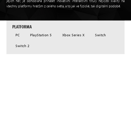
jejich her, je odhodlaná přinášet inovativní interaktivní tituly nejvyšší kvality na
všechny platformy hráčům z celého světa, a to jak ve fyzické, tak digitální podobě.
PLATFORMA
PC
PlayStation 5
Xbox Series X
Switch
Switch 2