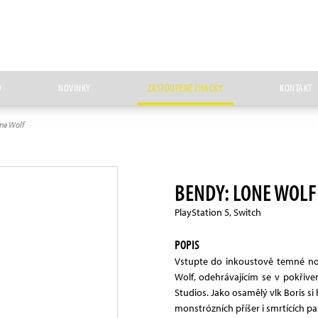
D
NOVINKY
ZASTOUPENÉ ZNAČKY
KONTAKT
ne Wolf
BENDY: LONE WOLF
PlayStation 5, Switch
POPIS
Vstupte do inkoustově temné no
Wolf, odehrávajícím se v pokřiv
Studios. Jako osamělý vlk Boris si
monstrózních příšer i smrtících p