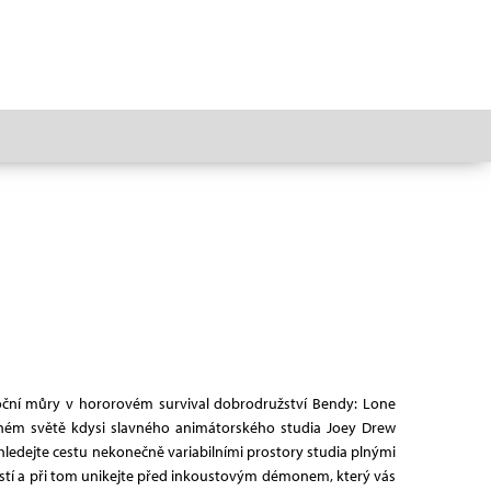
ční můry v hororovém survival dobrodružství Bendy: Lone
eném světě kdysi slavného animátorského studia Joey Drew
 hledejte cestu nekonečně variabilními prostory studia plnými
astí a při tom unikejte před inkoustovým démonem, který vás