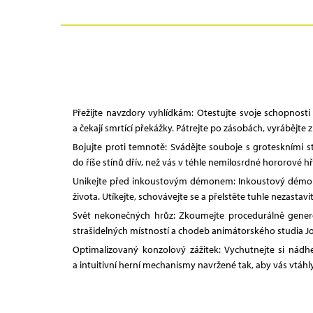
Přežijte navzdory vyhlídkám: Otestujte svoje schopnosti
a čekají smrtící překážky. Pátrejte po zásobách, vyrábějte
Bojujte proti temnotě: Svádějte souboje s groteskními st
do říše stínů dřív, než vás v téhle nemilosrdné hororové 
Unikejte před inkoustovým démonem: Inkoustový démon vá
života. Utíkejte, schovávejte se a přelstěte tuhle nezast
Svět nekonečných hrůz: Zkoumejte procedurálně generov
strašidelných místností a chodeb animátorského studia Jo
Optimalizovaný konzolový zážitek: Vychutnejte si nádhe
a intuitivní herní mechanismy navržené tak, aby vás vtáh