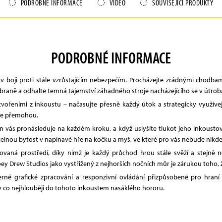
PODROBNÉ INFORMACE
VIDEO
SOUVISEJÍCÍ PRODUKTY
PODROBNÉ INFORMACE
 v boji proti stále vzrůstajícím nebezpečím. Procházejte zrádnými chodbam
 zbraně a odhalte temná tajemství záhadného stroje nacházejícího se v útrob
vořeními z inkoustu – načasujte přesně každý útok a strategicky využívejt
hře přemohou.
s pronásleduje na každém kroku, a když uslyšíte tlukot jeho inkoustové
avitelnou bytost v napínavé hře na kočku a myš, ve které pro vás nebude nikd
aná prostředí, díky nimž je každý průchod hrou stále svěží a stejně n
ey Drew Studios jako vystřižený z nejhorších nočních můr je zárukou toho,
rné grafické zpracování a responzivní ovládání přizpůsobené pro hraní n
ly co nejhlouběji do tohoto inkoustem nasáklého hororu.