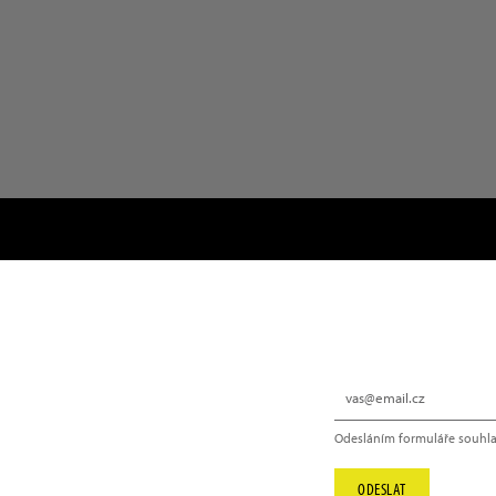
NEWSLETTER
Odesláním formuláře souhla
info@hype.cz
ODESLAT