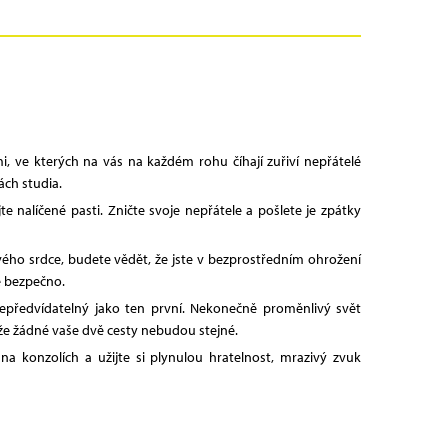
i, ve kterých na vás na každém rohu číhají zuřiví nepřátelé
ách studia.
e nalíčené pasti. Zničte svoje nepřátele a pošlete je zpátky
ho srdce, budete vědět, že jste v bezprostředním ohrožení
e bezpečno.
epředvídatelný jako ten první. Nekonečně proměnlivý svět
 že žádné vaše dvě cesty nebudou stejné.
a konzolích a užijte si plynulou hratelnost, mrazivý zvuk