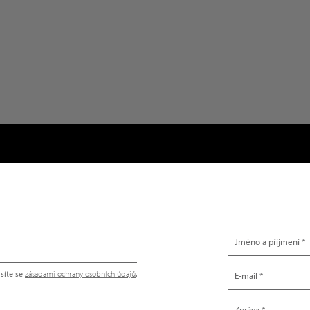
NAPIŠTE NÁM
síte se
zásadami ochrany osobních údajů
.