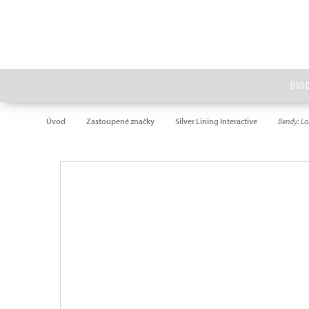
ÚVO
Úvod
Zastoupené značky
Silver Lining Interactive
Bendy: Lo