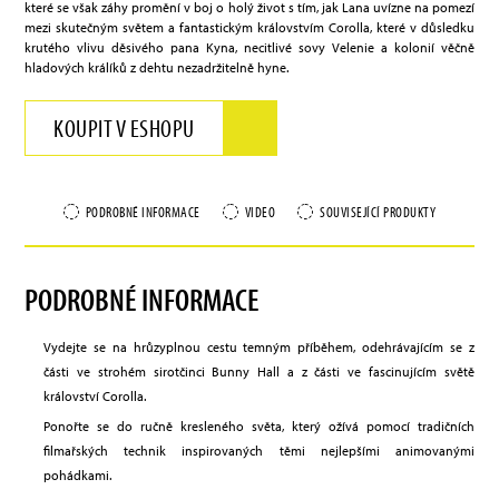
které se však záhy promění v boj o holý život s tím, jak Lana uvízne na pomezí
mezi skutečným světem a fantastickým královstvím Corolla, které v důsledku
krutého vlivu děsivého pana Kyna, necitlivé sovy Velenie a kolonií věčně
hladových králíků z dehtu nezadržitelně hyne.
KOUPIT V ESHOPU
PODROBNÉ INFORMACE
VIDEO
SOUVISEJÍCÍ PRODUKTY
PODROBNÉ INFORMACE
Vydejte se na hrůzyplnou cestu temným příběhem, odehrávajícím se z
části ve strohém sirotčinci Bunny Hall a z části ve fascinujícím světě
království Corolla.
Ponořte se do ručně kresleného světa, který ožívá pomocí tradičních
filmařských technik inspirovaných těmi nejlepšími animovanými
pohádkami.