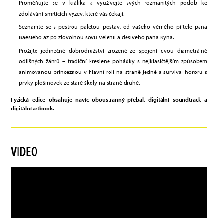
Proměňujte se v králíka a využívejte svých rozmanitých podob ke
zdolávání smrtících výzev, které vás čekají.
Seznamte se s pestrou paletou postav, od vašeho věrného přítele pana
Baesieho až po zlovolnou sovu Velenii a děsivého pana Kyna.
Prožijte jedinečné dobrodružství zrozené ze spojení dvou diametrálně
odlišných žánrů – tradiční kreslené pohádky s nejklasičtějším způsobem
animovanou princeznou v hlavní roli na straně jedné a survival hororu s
prvky plošinovek ze staré školy na straně druhé.
Fyzická edice obsahuje navíc oboustranný přebal, digitální soundtrack a
digitální artbook.
VIDEO