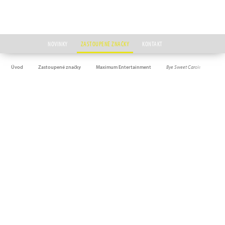
NOVINKY
ZASTOUPENÉ ZNAČKY
KONTAKT
Úvod
Zastoupené značky
Maximum Entertainment
Bye Sweet Carole