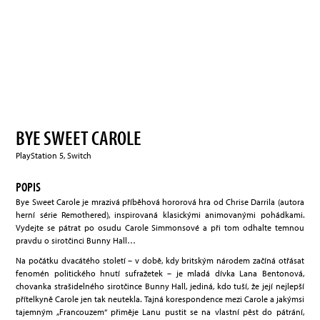
BYE SWEET CAROLE
PlayStation 5, Switch
POPIS
Bye Sweet Carole je mrazivá příběhová hororová hra od Chrise Darrila (autora
herní série Remothered), inspirovaná klasickými animovanými pohádkami.
Vydejte se pátrat po osudu Carole Simmonsové a při tom odhalte temnou
pravdu o sirotčinci Bunny Hall…
Na počátku dvacátého století – v době, kdy britským národem začíná otřásat
fenomén politického hnutí sufražetek – je mladá dívka Lana Bentonová,
chovanka strašidelného sirotčince Bunny Hall, jediná, kdo tuší, že její nejlepší
přítelkyně Carole jen tak neutekla. Tajná korespondence mezi Carole a jakýmsi
tajemným „Francouzem“ přiměje Lanu pustit se na vlastní pěst do pátrání,