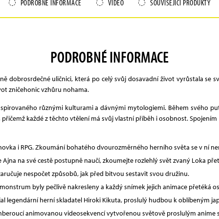
PODROBNÉ INFORMACE
VIDEO
SOUVISEJÍCÍ PRODUKTY
PODROBNÉ INFORMACE
ně dobrosrdečné uličnici, která po celý svůj dosavadní život vyrůstala se
 život zničehonic vzhůru nohama.
inspirovaného různými kulturami a dávnými mytologiemi. Během svého puto
, přičemž každé z těchto vtělení má svůj vlastní příběh i osobnost. Spojením
lošinovka i RPG. Zkoumání bohatého dvourozměrného herního světa se v ní ne
e Ajna na své cestě postupně naučí, zkoumejte rozlehlý svět zvaný Loka přet
zaručuje nespočet způsobů, jak před bitvou sestavit svou družinu.
monstrum byly pečlivě nakresleny a každý snímek jejich animace přetéká os
jal legendární herní skladatel Hiroki Kikuta, proslulý hudbou k oblíbeným j
dechberoucí animovanou videosekvencí vytvořenou světově proslulým ani