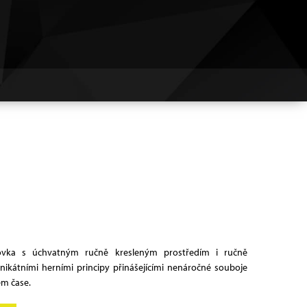
inovka s úchvatným ručně kresleným prostředím i ručně
kátními herními principy přinášejícími nenáročné souboje
ém čase.