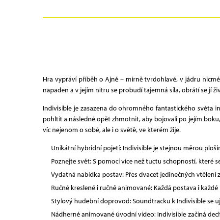
Hra vypráví příběh o Ajně – mírně tvrdohlavé, v jádru nicmé
napaden a v jejím nitru se probudí tajemná síla, obrátí se jí
Indivisible je zasazena do ohromného fantastického světa 
pohltit a následně opět zhmotnit, aby bojovali po jejím boku
víc nejenom o sobě, ale i o světě, ve kterém žije.
Unikátní hybridní pojetí: Indivisible je stejnou měrou p
Poznejte svět: S pomocí více než tuctu schopností, které s
Vydatná nabídka postav: Přes dvacet jedinečných vtělení 
Ručně kreslené i ručně animované: Každá postava i každé 
Stylový hudební doprovod: Soundtracku k Indivisible se u
Nádherné animované úvodní video: Indivisible začíná 