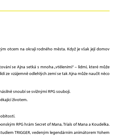
 svým otcem na okraji rodného města. Když je však její domov
vání se Ajna setká s mnoha „vtěleními“ – lidmi, které může
 lidí ze vzájemně odlehlých zemí se tak Ajna může naučit něco
násilně snoubí se svižnými RPG souboji.
ékající životem.
obitostí.
aponským RPG hrám Secret of Mana, Trials of Mana a Koudelka.
me studiem TRIGGER, vedeným legendárním animátorem Yohem