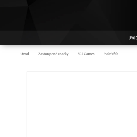
ÚVO
Úvod
Zastoupené značky
505 Games
Indivisible