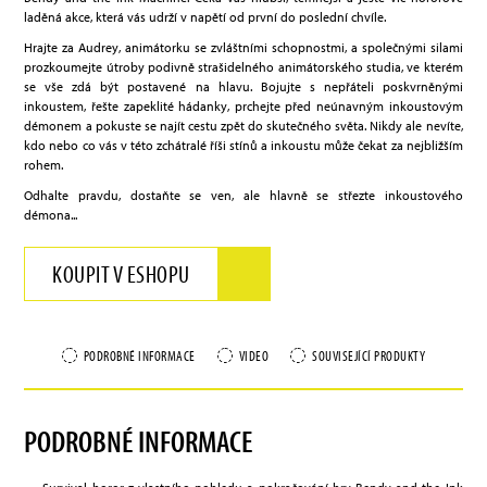
laděná akce, která vás udrží v napětí od první do poslední chvíle.
Hrajte za Audrey, animátorku se zvláštními schopnostmi, a společnými silami
prozkoumejte útroby podivně strašidelného animátorského studia, ve kterém
se vše zdá být postavené na hlavu. Bojujte s nepřáteli poskvrněnými
inkoustem, řešte zapeklité hádanky, prchejte před neúnavným inkoustovým
démonem a pokuste se najít cestu zpět do skutečného světa. Nikdy ale nevíte,
kdo nebo co vás v této zchátralé říši stínů a inkoustu může čekat za nejbližším
rohem.
Odhalte pravdu, dostaňte se ven, ale hlavně se střezte inkoustového
démona...
KOUPIT V ESHOPU
PODROBNÉ INFORMACE
VIDEO
SOUVISEJÍCÍ PRODUKTY
PODROBNÉ INFORMACE