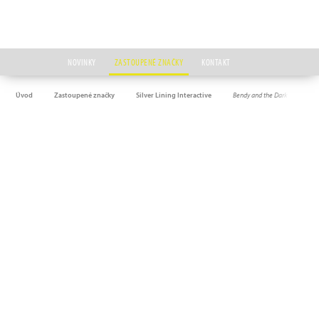
NOVINKY
ZASTOUPENÉ ZNAČKY
KONTAKT
Úvod
Zastoupené značky
Silver Lining Interactive
Bendy and the Dark Revival