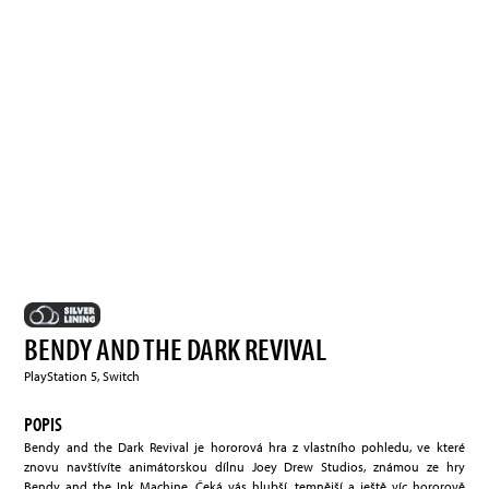
BENDY AND THE DARK REVIVAL
PlayStation 5, Switch
POPIS
Bendy and the Dark Revival je hororová hra z vlastního pohledu, ve které
znovu navštívíte animátorskou dílnu Joey Drew Studios, známou ze hry
Bendy and the Ink Machine. Čeká vás hlubší, temnější a ještě víc hororově