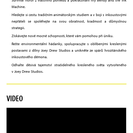
Survival horor z vlastního pohledu a pokračování hry Bendy and the Ink
Machine.
Hledejte si cestu tradičním animátorským studiem a v boji s inkoustovými
nepřáteli se spoléhejte na svou obratnost, kradmost a důmyslnou
strategii.
Získávejte nové mocné schopnosti, které vám pomohou při úniku.
Řešte environmentální hádanky, spolupracujte s oblíbenými kreslenými
postavami z dílny Joey Drew Studios a unikněte ze spárů hrozitánského
inkoustového démona.
Odhalte děsivá tajemství strašidelného kresleného světa vytvořeného
v Joey Drew Studios.
VIDEO