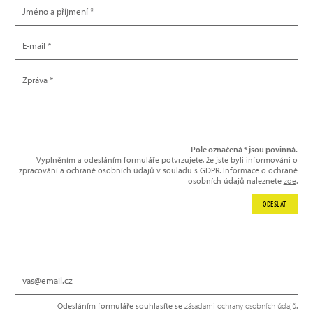
Pole označená * jsou povinná.
Vyplněním a odesláním formuláře potvrzujete, že jste byli informováni o
zpracování a ochraně osobních údajů v souladu s GDPR. Informace o ochraně
osobních údajů naleznete
zde
.
ODESLAT
NEWSLETTER
Odesláním formuláře souhlasíte se
zásadami ochrany osobních údajů
.