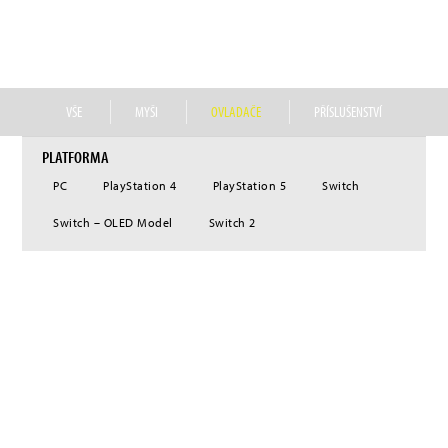
značce Assassin’s Creed od Ubisoftu, nebo oblíbeným popkulturním značkám, jako
je svět čar a kouzel J. K. Rowlingové, japonská franšíza Yu-Gi-Oh! nebo americká
franšíza My Little Pony.
VŠE
MYŠI
OVLADAČE
PŘÍSLUŠENSTVÍ
PLATFORMA
PC
PlayStation 4
PlayStation 5
Switch
Switch – OLED Model
Switch 2