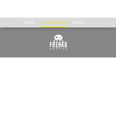
NOVINKY
ZASTOUPENÉ ZNAČKY
KONTAKT
Úvod
Zastoupené značky
Freaks & Geeks
Ovladače
OVLADAČE
Freaks & Geeks je zavedená značka francouzské společnosti Trade Invaders, která
distribuuje nejenom herní příslušenství již od roku 2008. O rok později poté začala
vyrábět vlastní herní příslušenství pod značkou Freaks & Geeks, se kterým cílí jak na
majitele počítačů a moderních herních konzolí, tak i na příznivce retro hraní. Od
roku 2022 navrhuje rovněž licencované herní příslušenství, věnované ať už herní