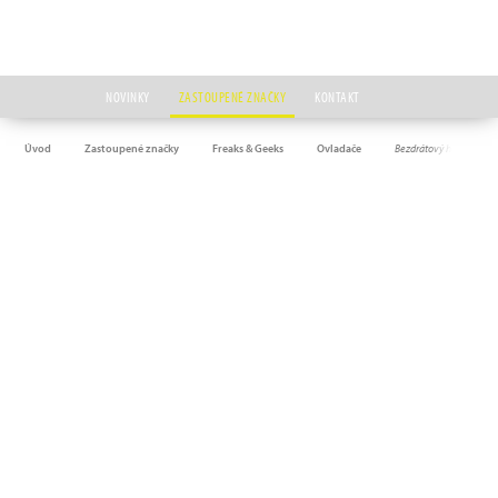
NOVINKY
ZASTOUPENÉ ZNAČKY
KONTAKT
Úvod
Zastoupené značky
Freaks & Geeks
Ovladače
Bezdrátový herní ovlad