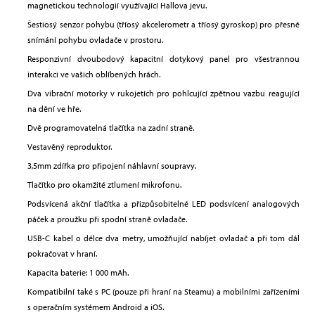
magnetickou technologií využívající Hallova jevu.
Šestiosý senzor pohybu (tříosý akcelerometr a tříosý gyroskop) pro přesné
snímání pohybu ovladače v prostoru.
Responzivní dvoubodový kapacitní dotykový panel pro všestrannou
interakci ve vašich oblíbených hrách.
Dva vibrační motorky v rukojetích pro pohlcující zpětnou vazbu reagující
na dění ve hře.
Dvě programovatelná tlačítka na zadní straně.
Vestavěný reproduktor.
3,5mm zdířka pro připojení náhlavní soupravy.
Tlačítko pro okamžité ztlumení mikrofonu.
Podsvícená akční tlačítka a přizpůsobitelné LED podsvícení analogových
páček a proužku při spodní straně ovladače.
USB-C kabel o délce dva metry, umožňující nabíjet ovladač a při tom dál
pokračovat v hraní.
Kapacita baterie: 1 000 mAh.
Kompatibilní také s PC (pouze při hraní na Steamu) a mobilními zařízeními
s operačním systémem Android a iOS.