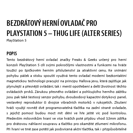
BEZDRÁTOVÝ HERNÍ OVLADAČ PRO
PLAYSTATION 5 – THUG LIFE (ALTER SERIES)
PlayStation 5
POPIS
Tento bezdrátový herní ovladač značky Freaks & Geeks určený pro herní
konzoli PlayStation 5 cílí svými pokročilými vlastnostmi a funkcemi na hráče
toužící po špičkovém herním příslušenství za atraktivní cenu. Ke snímání
pohybu páček a stisku spouští využívá tento ovladač moderní bezkontaktní
magnetickou technologii pracující na principu Hallova jevu, která zajišťuje jak
plynulejší a přesnější ovládání, tak i menší opotřebení a delší životnost těchto
ovládacích prvků. Zárukou přesného ovládání a pohlcujícího herního zážitku
jsou pak také šestiosý senzor pohybu, dvoubodový kapacitní dotykový panel,
vestavěný reproduktor či dvojice vibračních motorků v rukojetích. Zkušení
hráči využijí rovněž dvě programovatelná tlačítka na zadní straně ovladače,
s jejichž pomocí budou moct mít dění ve hře ještě víc pod kontrolou.
Především milovníkům hraní ve více hráčích poté přijdou vhod 3,5mm zdířka
pro drátovou náhlavní soupravu a tlačítko pro okamžité ztlumení mikrofonu.
Při hraní ve tmě zase potěší jak podsvícená akční tlačítka, tak i přizpůsobitelné