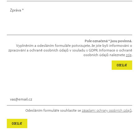
Pole označená * jsou povinná.
Vyplněním a odesláním formuláře potvrzujete, že jste byli informováni o
zpracování a ochraně osobních údajů v souladu s GDPR. Informace o ochraně
osobních údajů naleznete
zde
.
ODESLAT
NEWSLETTER
Odesláním formuláře souhlasíte se
zásadami ochrany osobních údajů
.
ODESLAT