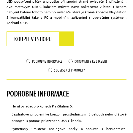
LED podsvícení páček a proužku při spodní straně ovladače. S přiloženým
dvoumetrovým USB-C kabelem můžete navíc pokračovat v hraní i během
nabíjení baterie tohoto herního ovladače, který je kromě konzole PlayStation
5 kompatibilní také s PC a mobilními zařízeními s operačním systémem
Android a iOS.
KOUPIT V ESHOPU
PODROBNÉ INFORMACE
DOKUMENTY KE STAŽENÍ
SOUVISEJÍCÍ PRODUKTY
PODROBNÉ INFORMACE
Herní ovladač pro konzoli PlayStation 5.
Bezdrátové připojení ke konzoli prostřednictvím Bluetooth nebo drátové
připojení s pomocí přiloženého USB-C kabelu.
Symetricky umístěné analogové páčky a spouště s bezkontaktní