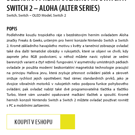
SWITCH 2 – ALOHA (ALTER SERIES)
Switch, Switch – OLED Model, Switch 2
POPIS
Podlehněte kouzlu tropického ráje s bezdrátovým herním ovladačem Aloha
značky Freaks & Geeks, určeným pro herní konzole Nintendo Switch a Switch
2. Kromě základního havajského motivu s květy a tanečnicí zobrazuje ovladač
také dva další tematické obrázky v rukojetích, které se objeví ve chvíli, kdy
zapnete jeho RGB podsvícení, u něhož můžete navíc vybírat ze sedmi
barevných variant a čtyř režimů fungování. V asymetricky umístěných páčkách
ovladače je použita moderní bezkontaktní magnetická technologie pracující
na principu Hallova jevu, která zvyšuje přesnost ovládání páček a zároveň
snižuje rychlost jejich opotřebení. Nad rámec standardních prvků, jako je
dvojice vibračních motorků v rukojetích nebo podpora funkce pohybového
ovládání, pak ovladač nabízí také dvě programovatelná tlačítka a tlačítko
Turbo, které vám usnadní opakované mačkání tlačítek a spouští. Kromě
herních konzolí Nintendo Switch a Switch 2 můžete ovladač používat rovněž
s PC a mobilními zařízeními.
KOUPIT V ESHOPU