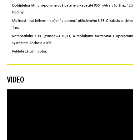
Dobíjitelná lithium-polymerová baterie o kapacitě 950 mAh s výdrží až 12,5
hodiny.
Možnost hrát během nabíjení s pomocí přiloženého USB-C kabelu o délce
1 m.
Kompatibilní s PC (Windows 10/11) a mobilními zařízeními s operačním
systémem Android a iOS.
Pětiletá záruční doba.
VIDEO