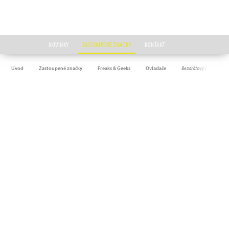
NOVINKY
ZASTOUPENÉ ZNAČKY
KONTAKT
Úvod
Zastoupené značky
Freaks & Geeks
Ovladače
Bezdrátový herní ovlad