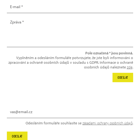
Pole označená * jsou povinná.
Vyplněním a odesláním formuláře potvrzujete, že jste byli informováni o
zpracování a ochraně osobních údajů v souladu s GDPR. Informace o ochraně
osobních údajů naleznete
zde
.
ODESLAT
NEWSLETTER
Odesláním formuláře souhlasíte se
zásadami ochrany osobních údajů
.
ODESLAT