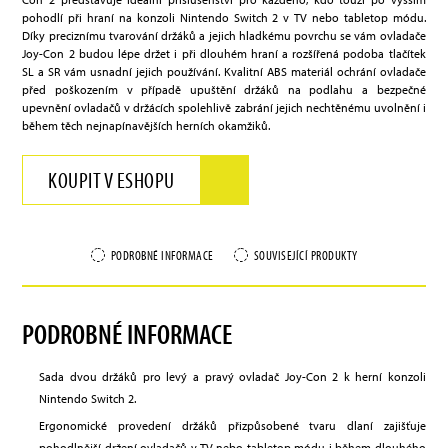
pohodlí při hraní na konzoli Nintendo Switch 2 v TV nebo tabletop módu.
Díky preciznímu tvarování držáků a jejich hladkému povrchu se vám ovladače
Joy-Con 2 budou lépe držet i při dlouhém hraní a rozšířená podoba tlačítek
SL a SR vám usnadní jejich používání. Kvalitní ABS materiál ochrání ovladače
před poškozením v případě upuštění držáků na podlahu a bezpečné
upevnění ovladačů v držácích spolehlivě zabrání jejich nechtěnému uvolnění i
během těch nejnapínavějších herních okamžiků.
KOUPIT V ESHOPU
PODROBNÉ INFORMACE
SOUVISEJÍCÍ PRODUKTY
PODROBNÉ INFORMACE
Sada dvou držáků pro levý a pravý ovladač Joy-Con 2 k herní konzoli
Nintendo Switch 2.
Ergonomické provedení držáků přizpůsobené tvaru dlaní zajišťuje
pohodlnější držení ovladačů v TV nebo tabletop módu i během dlouhého