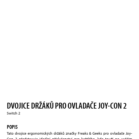
DVOJICE DRŽÁKŮ PRO OVLADAČE JOY-CON 2
Switch 2
POPIS
Tato dvojice ergonomických držáků značky Freaks & Geeks pro ovladače Joy-
Con 2 představuje ideální příslušenství pro každého, kdo touží po vyšším