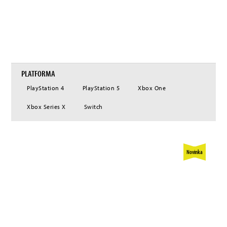
takových her jako Core Keeper nebo Shadows of Doubt. Fireshine Games rovněž
dlouhodobě spolupracuje s předními tvůrci videoher na fyzickém vydávání jejich
digitálních hitů, jako v případě titulů Lies of P od NEOWIZ, Balatro od Playstacku
nebo Jurassic World Evolution 3 od Frontier Developments. Společnost Fireshine
Games je součástí skupiny společností EG7.
PLATFORMA
PlayStation 4
PlayStation 5
Xbox One
Xbox Series X
Switch
Novinka