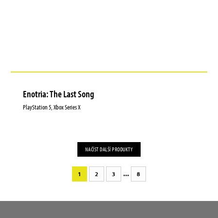
Enotria: The Last Song
PlayStation 5, Xbox Series X
NAČÍST DALŠÍ PRODUKTY
...
1
2
3
8