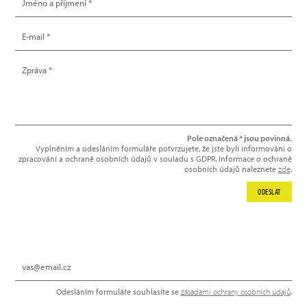
Pole označená * jsou povinná.
Vyplněním a odesláním formuláře potvrzujete, že jste byli informováni o
zpracování a ochraně osobních údajů v souladu s GDPR. Informace o ochraně
osobních údajů naleznete
zde
.
ODESLAT
NEWSLETTER
Odesláním formuláře souhlasíte se
zásadami ochrany osobních údajů
.