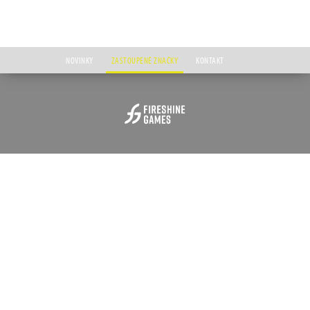
NOVINKY
ZASTOUPENÉ ZNAČKY
KONTAKT
Úvod
Zastoupené značky
Fireshine Games
FIRESHINE GAMES
Fireshine Games je globální vydavatel digitálních a fyzických videoher z Londýna,
který při objevování unikátních nezávislých herních klenotů a ve snaze pomáhat jim
proniknout k hráčům z celého světa spojuje aktivní podporu se skutečnou tvůrčí
spoluprací. Společnost byla založena v roce 2014 pod názvem Sold Out a během
let si dokázala vybudovat rozmanité portfolio oceňovaných digitálních titulů, včetně