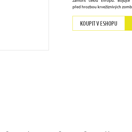
zamořit celou Evropu. Bojujte
před hrozbou krvežíznivých zombi
KOUPIT V ESHOPU