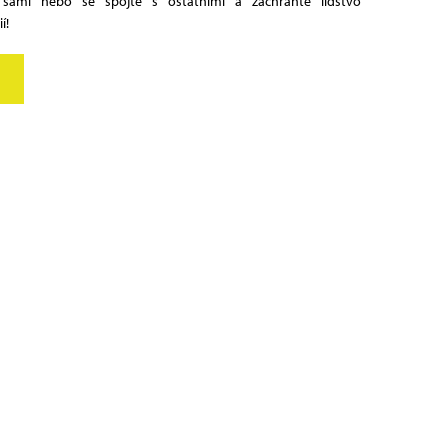
 sami nebo se spojte s ostatními a zachraňte lidstvo
í!