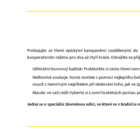
Probojujte se třemi epickými kampaněmi rozdělenými do pa
kooperativním režimu pro dva až čtyři hráče. Odvážíte se př
Ultimátní hororový balíček: Proklestěte si cestu třemi n
Nelítostné souboje: Koste zombie s pomocí nejlepšího bal
soucit s nemrtvým nepřítelem při sledování toho, jak ve z
Masakr ve vaší režii: Vyberte si z osmi hratelných postav,
Jedná se o speciální zlevněnou edici, ve které se v krabičce