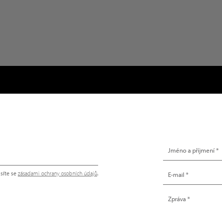
NAPIŠTE NÁM
síte se
zásadami ochrany osobních údajů
.