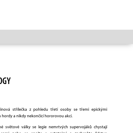
OGY
inová střílečka z pohledu třetí osoby se třemi epickými
hordy a nikdy nekončící hororovou akcí.
hé světové války se legie nemrtvých supervojáků chystají