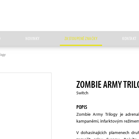
D
NOVINKY
ZASTOUPENÉ ZNAČKY
KONTAKT
logy
ZOMBIE ARMY TRIL
Switch
POPIS
Zombie Army Trilogy je adrenal
kampaněmi, infarktovým režimem 
V dohasínajících plamenech dru