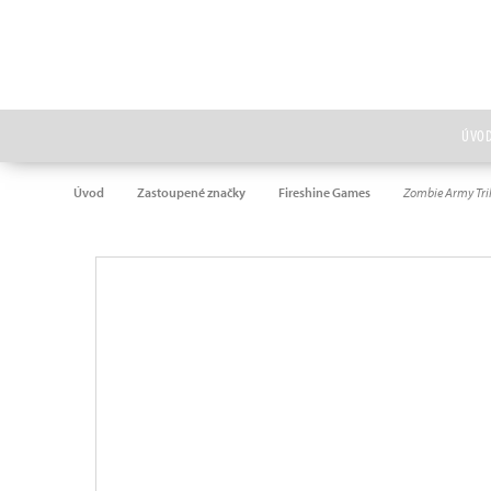
ÚVO
Úvod
Zastoupené značky
Fireshine Games
Zombie Army Tri