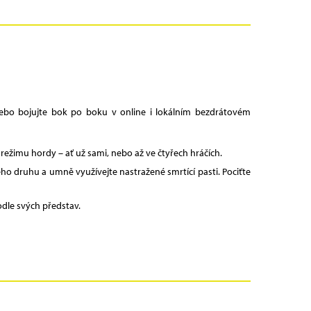
 nebo bojujte bok po boku v online i lokálním bezdrátovém
ežimu hordy – ať už sami, nebo až ve čtyřech hráčích.
ho druhu a umně využívejte nastražené smrtící pasti. Pociťte
odle svých představ.