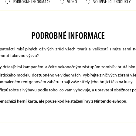
PODROBNÉ INFORMACE
VIDEO
SOUVISEJÍCÍ PRODUKTY
PODROBNÉ INFORMACE
tnácti misí plných oživlých zrůd všech tvarů a velikostí. Hrajte sami
ijmout takovou výzvu?
ervy drásajícími kampaněmi a čelte nekonečným zástupům zombií v brutálním r
istického modelu dostupného ve videohrách, vybírejte z ničivých zbraní vše
pomaleném rentgenovém záběru trhají vaše střely jeho hnijící tělo na kusy.
 přizpůsobte si výbavu podle toho, co vám vyhovuje, a upravte si obtížnost p
 nenachází herní karta, ale pouze kód ke stažení hry z Nintendo eShopu.