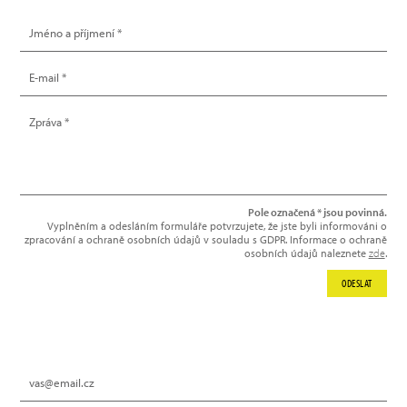
Pole označená * jsou povinná.
Vyplněním a odesláním formuláře potvrzujete, že jste byli informováni o
zpracování a ochraně osobních údajů v souladu s GDPR. Informace o ochraně
osobních údajů naleznete
zde
.
ODESLAT
NEWSLETTER