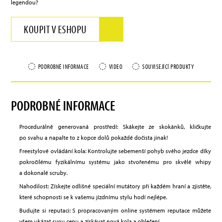
legendou?
KOUPIT V ESHOPU
PODROBNÉ INFORMACE
VIDEO
SOUVISEJÍCÍ PRODUKTY
PODROBNÉ INFORMACE
Procedurálně generovaná prostředí: Skákejte ze skokánků, kličkujte
po svahu a napalte to z kopce dolů pokaždé dočista jinak!
Freestylové ovládání kola: Kontrolujte sebemenší pohyb svého jezdce díky
pokročilému fyzikálnímu systému jako stvořenému pro skvělé whipy
a dokonalé scruby.
Nahodilost: Získejte odlišné speciální mutátory při každém hraní a zjistěte,
které schopnosti se k vašemu jízdnímu stylu hodí nejlépe.
Budujte si reputaci: S propracovaným online systémem reputace můžete
všem ukázat svou cenu a získávat nová kola a oblečení.