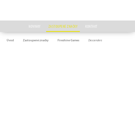
NOVINKY
ZASTOUPENÉ ZNAČKY
KONTAKT
Úvod
Zastoupené značky
Fireshine Games
Descenders