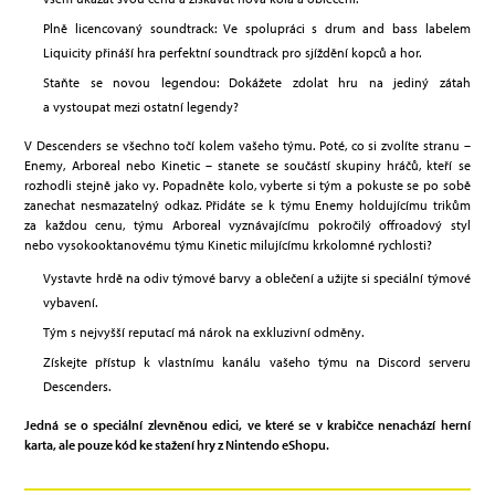
Plně licencovaný soundtrack: Ve spolupráci s drum and bass labelem
Liquicity přináší hra perfektní soundtrack pro sjíždění kopců a hor.
Staňte se novou legendou: Dokážete zdolat hru na jediný zátah
a vystoupat mezi ostatní legendy?
V Descenders se všechno točí kolem vašeho týmu. Poté, co si zvolíte stranu –
Enemy, Arboreal nebo Kinetic – stanete se součástí skupiny hráčů, kteří se
rozhodli stejně jako vy. Popadněte kolo, vyberte si tým a pokuste se po sobě
zanechat nesmazatelný odkaz. Přidáte se k týmu Enemy holdujícímu trikům
za každou cenu, týmu Arboreal vyznávajícímu pokročilý offroadový styl
nebo vysokooktanovému týmu Kinetic milujícímu krkolomné rychlosti?
Vystavte hrdě na odiv týmové barvy a oblečení a užijte si speciální týmové
vybavení.
Tým s nejvyšší reputací má nárok na exkluzivní odměny.
Získejte přístup k vlastnímu kanálu vašeho týmu na Discord serveru
Descenders.
Jedná se o speciální zlevněnou edici, ve které se v krabičce nenachází herní
karta, ale pouze kód ke stažení hry z Nintendo eShopu.