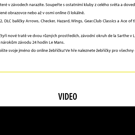
na které v závodech narazíte. Soupeřte s ostatními kluby z celého světa a dove
ělené obrazovce nebo až v osmi online či lokálně.
 2, DLC balíčky Arrows, Checker, Hazard, Wings, Gear.Club Classics a Ace o
yři nové tratě ve dvou různých prostředích, závodní okruh de la Sarthe v L
m nárokům závodu 24 hodin Le Mans.
apište svoje jméno do online žebříčku! Ve hře naleznete žebříčky pro všechn
VIDEO