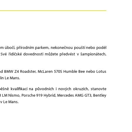
rském úbočí, přírodním parkem, nekonečnou pouští nebo podél
u. Své řidičské dovednosti můžete předvést v šampionátech,
příklad BMW Z4 Roadster, McLaren 570S Humble Bee nebo Lotus
din Le Mans.
šně kvalifikací na původních i nových okruzích, stanovte
T-R LM Nismo, Porsche 919 Hybrid, Mercedes AMG GT3, Bentley
 v Le Mans.