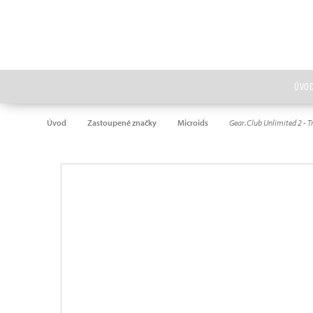
ÚVO
Úvod
Zastoupené značky
Microids
Gear.Club Unlimited 2 - T