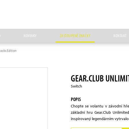
D
NOVINKY
ZASTOUPENÉ ZNAČKY
KONTAKT
racks Edition
GEAR.CLUB UNLIMIT
Switch
POPIS
Chopte se volantu v závodní hře
základní hru Gear.Club Unlimite
inspirovaný legendárním vytrval