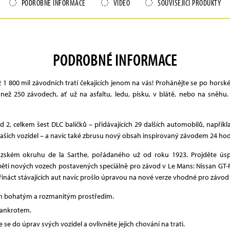
PODROBNÉ INFORMACE
VIDEO
SOUVISEJÍCÍ PRODUKTY
PODROBNÉ INFORMACE
ž 1 800 mil závodních tratí čekajících jenom na vás! Prohánějte se po ho
než 250 závodech, ať už na asfaltu, ledu, písku, v blátě, nebo na sněh
ed 2, celkem šest DLC balíčků – přidávajících 29 dalších automobilů, na
vašich vozidel – a navíc také zbrusu nový obsah inspirovaný závodem 24 ho
zském okruhu de la Sarthe, pořádaného už od roku 1923. Projděte úspě
 v pěti nových vozech postavených speciálně pro závod v Le Mans: Nissan G
třináct stávajících aut navíc prošlo úpravou na nové verze vhodné pro závod
cím bohatým a rozmanitým prostředím.
bankrotem.
se do úprav svých vozidel a ovlivněte jejich chování na trati.