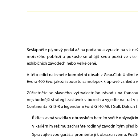
Sešlápněte plynový pedál až na podlahu a vyrazte na víc ne
mořského pobřeží a pokuste se uhájit svou pozici ve více 
exhibičních závodech nebo velké ceně.
V této edici naleznete kompletní obsah z Gear.Club Unlimit
Evora 400 Evo, jakož i spoustu samolepek k úpravě vzhledu 
Zúčastněte se slavného vytrvalostního závodu na francou
nejvhodnější strategii zastávek v boxech a vyjeďte na trať
Continental GT3-R a legendární Ford GT40 Mk I Gulf. Dalších 
Řiďte slavná vozidla v obrovském herním světě oplývají
V kariérním režimu zachraňte rodinný závodní tým před 
Spravujte svou garáž a proměňte ji k obrazu svému. Pusťte 