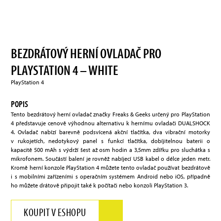
BEZDRÁTOVÝ HERNÍ OVLADAČ PRO
PLAYSTATION 4 – WHITE
PlayStation 4
POPIS
Tento bezdrátový herní ovladač značky Freaks & Geeks určený pro PlayStation
4 představuje cenově výhodnou alternativu k hernímu ovladači DUALSHOCK
4. Ovladač nabízí barevně podsvícená akční tlačítka, dva vibrační motorky
v rukojetích, nedotykový panel s funkcí tlačítka, dobíjitelnou baterii o
kapacitě 500 mAh s výdrží šest až osm hodin a 3,5mm zdířku pro sluchátka s
mikrofonem. Součástí balení je rovněž nabíjecí USB kabel o délce jeden metr.
Kromě herní konzole PlayStation 4 můžete tento ovladač používat bezdrátově
i s mobilními zařízeními s operačním systémem Android nebo iOS, případně
ho můžete drátově připojit také k počítači nebo konzoli PlayStation 3.
KOUPIT V ESHOPU