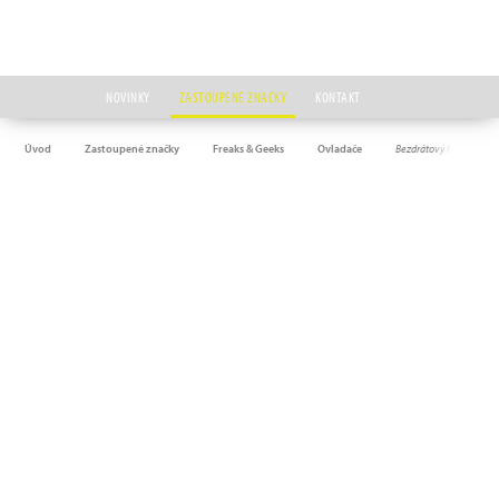
NOVINKY
ZASTOUPENÉ ZNAČKY
KONTAKT
Úvod
Zastoupené značky
Freaks & Geeks
Ovladače
Bezdrátový herní ovlada