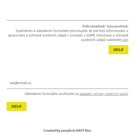
Pole označená * jsou povinná.
Vyplněním a odesláním formuláře potvrzujete, že jste byli informováni o
zpracování a ochraně osobních údajů v souladu s GDPR. Informace o ochraně
osobních údajů naleznete
zde
.
ODESLAT
NEWSLETTER
Odesláním formuláře souhlasíte se
zásadami ochrany osobních údajů
.
ODESLAT
Created by people in ARSY line.