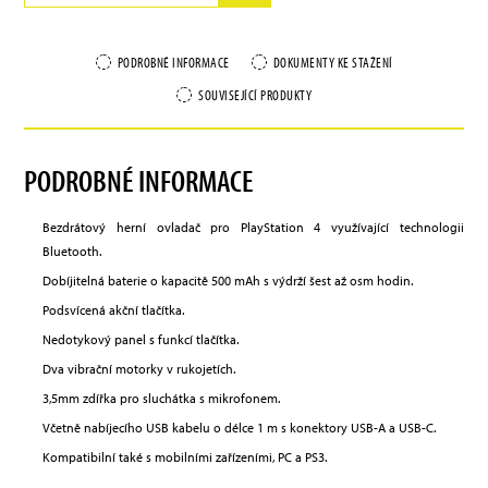
PODROBNÉ INFORMACE
DOKUMENTY KE STAŽENÍ
SOUVISEJÍCÍ PRODUKTY
PODROBNÉ INFORMACE
Bezdrátový herní ovladač pro PlayStation 4 využívající technologii
Bluetooth.
Dobíjitelná baterie o kapacitě 500 mAh s výdrží šest až osm hodin.
Podsvícená akční tlačítka.
Nedotykový panel s funkcí tlačítka.
Dva vibrační motorky v rukojetích.
3,5mm zdířka pro sluchátka s mikrofonem.
Včetně nabíjecího USB kabelu o délce 1 m s konektory USB-A a USB-C.
Kompatibilní také s mobilními zařízeními, PC a PS3.