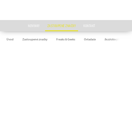
NOVINKY
ZASTOUPENÉ ZNAČKY
KONTAKT
Úvod
Zastoupené značky
Freaks & Geeks
Ovladače
Bezdrátový herní ovlada