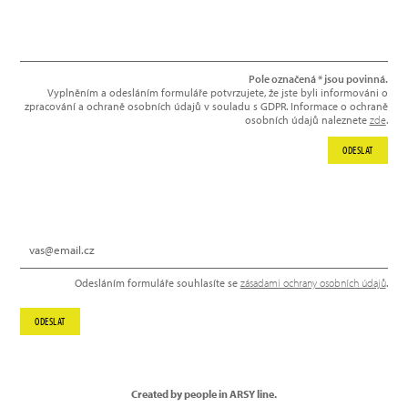
Pole označená * jsou povinná.
Vyplněním a odesláním formuláře potvrzujete, že jste byli informováni o
zpracování a ochraně osobních údajů v souladu s GDPR. Informace o ochraně
osobních údajů naleznete
zde
.
ODESLAT
NEWSLETTER
Odesláním formuláře souhlasíte se
zásadami ochrany osobních údajů
.
ODESLAT
Created by people in ARSY line.