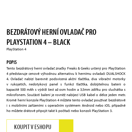
BEZDRÁTOVÝ HERNÍ OVLADAČ PRO
PLAYSTATION 4 – BLACK
PlayStation 4
POPIS
Tento bezdrátový herní ovladač značky Freaks & Geeks určený pro PlayStation
4 představuje cenově výhodnou alternativu k hernímu ovladači DUALSHOCK
4. Ovladač nabízí barevně podsvícená akční tlačítka, dva vibrační motorky
v rukojetích, nedotykový panel s funkcí tlačítka, dobíjitelnou baterii o
kapacitě 500 mAh s výdrží šest až osm hodin a 3,5mm zdířku pro sluchátka s
mikrofonem. Součástí balení je rovněž nabíjecí USB kabel o délce jeden metr.
Kromě herní konzole PlayStation 4 můžete tento ovladač používat bezdrátově
i s mobilními zařízeními s operačním systémem Android nebo iOS, případně
ho můžete drátově připojit také k počítači nebo konzoli PlayStation 3.
KOUPIT V ESHOPU