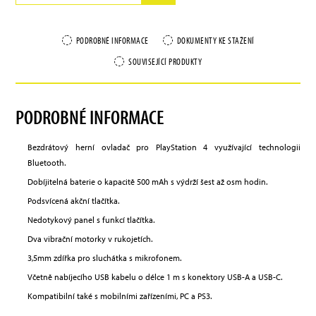
PODROBNÉ INFORMACE
DOKUMENTY KE STAŽENÍ
SOUVISEJÍCÍ PRODUKTY
PODROBNÉ INFORMACE
Bezdrátový herní ovladač pro PlayStation 4 využívající technologii
Bluetooth.
Dobíjitelná baterie o kapacitě 500 mAh s výdrží šest až osm hodin.
Podsvícená akční tlačítka.
Nedotykový panel s funkcí tlačítka.
Dva vibrační motorky v rukojetích.
3,5mm zdířka pro sluchátka s mikrofonem.
Včetně nabíjecího USB kabelu o délce 1 m s konektory USB-A a USB-C.
Kompatibilní také s mobilními zařízeními, PC a PS3.