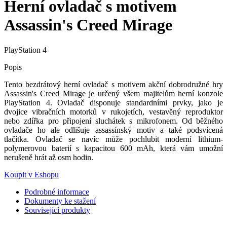
Herní ovladač s motivem
Assassin's Creed Mirage
PlayStation 4
Popis
Tento bezdrátový herní ovladač s motivem akční dobrodružné hry
Assassin's Creed Mirage je určený všem majitelům herní konzole
PlayStation 4. Ovladač disponuje standardními prvky, jako je
dvojice vibračních motorků v rukojetích, vestavěný reproduktor
nebo zdířka pro připojení sluchátek s mikrofonem. Od běžného
ovladače ho ale odlišuje assassínský motiv a také podsvícená
tlačítka. Ovladač se navíc může pochlubit moderní lithium-
polymerovou baterií s kapacitou 600 mAh, která vám umožní
nerušeně hrát až osm hodin.
Koupit v Eshopu
Podrobné informace
Dokumenty ke stažení
Související produkty