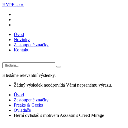
HYPE s.r.o.
Úvod
Novinky
Zastoupené značky
Kontakt
Hledáme relevantní výsledky.
Žádný výsledek neodpovídá Vámi napsanému výrazu.
Úvod
Zastoupené značky
Freaks & Geeks
Ovladače
Herní ovladač s motivem Assassin's Creed Mirage