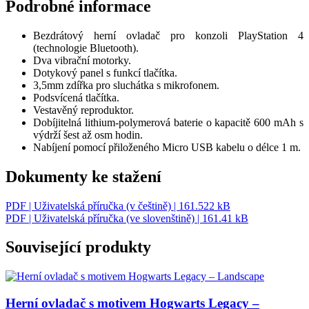
Podrobné informace
Bezdrátový herní ovladač pro konzoli PlayStation 4
(technologie Bluetooth).
Dva vibrační motorky.
Dotykový panel s funkcí tlačítka.
3,5mm zdířka pro sluchátka s mikrofonem.
Podsvícená tlačítka.
Vestavěný reproduktor.
Dobíjitelná lithium-polymerová baterie o kapacitě 600 mAh s
výdrží šest až osm hodin.
Nabíjení pomocí přiloženého Micro USB kabelu o délce 1 m.
Dokumenty ke stažení
PDF |
Uživatelská příručka (v češtině)
| 161.522 kB
PDF |
Uživatelská příručka (ve slovenštině)
| 161.41 kB
Související produkty
Herní ovladač s motivem Hogwarts Legacy –