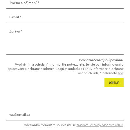
Pole označená * jsou povinná.
Vyplněním a odesláním formuláře potvrzujete, že jste byli informováni o
zpracování a ochraně osobních údajů v souladu s GDPR. Informace o ochraně
osobních údajů naleznete
zde
.
ODESLAT
NEWSLETTER
Odesláním formuláře souhlasíte se
zásadami ochrany osobních údajů
.