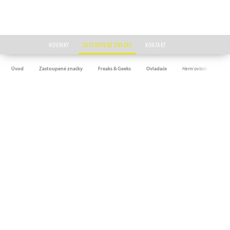
NOVINKY
ZASTOUPENÉ ZNAČKY
KONTAKT
Úvod
Zastoupené značky
Freaks & Geeks
Ovladače
Herní ovladač s motivem