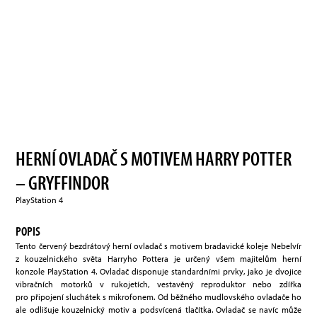
HERNÍ OVLADAČ S MOTIVEM HARRY POTTER
– GRYFFINDOR
PlayStation 4
POPIS
Tento červený bezdrátový herní ovladač s motivem bradavické koleje Nebelvír
z kouzelnického světa Harryho Pottera je určený všem majitelům herní
konzole PlayStation 4. Ovladač disponuje standardními prvky, jako je dvojice
vibračních motorků v rukojetích, vestavěný reproduktor nebo zdířka
pro připojení sluchátek s mikrofonem. Od běžného mudlovského ovladače ho
ale odlišuje kouzelnický motiv a podsvícená tlačítka. Ovladač se navíc může