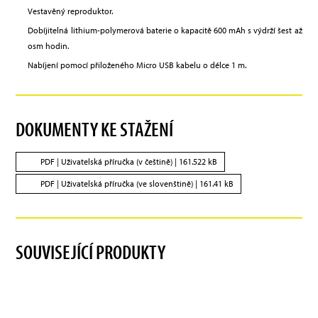
Vestavěný reproduktor.
Dobíjitelná lithium-polymerová baterie o kapacitě 600 mAh s výdrží šest až
osm hodin.
Nabíjení pomocí přiloženého Micro USB kabelu o délce 1 m.
DOKUMENTY KE STAŽENÍ
PDF |
Uživatelská příručka (v češtině)
| 161.522 kB
PDF |
Uživatelská příručka (ve slovenštině)
| 161.41 kB
SOUVISEJÍCÍ PRODUKTY