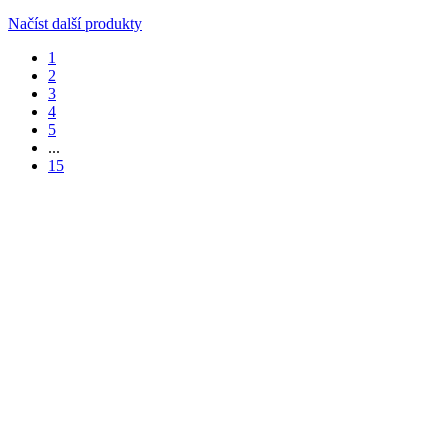
Načíst další produkty
1
2
3
4
5
...
15