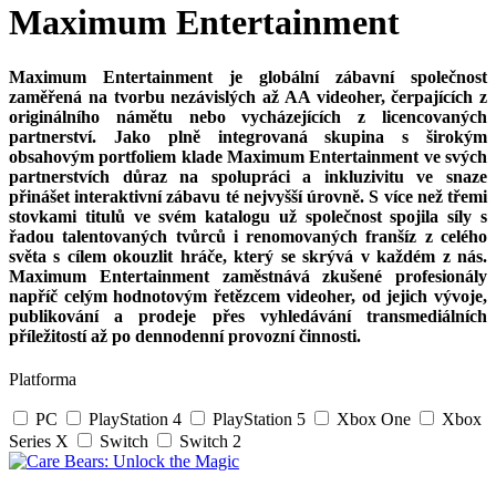
Maximum Entertainment
Maximum Entertainment je globální zábavní společnost
zaměřená na tvorbu nezávislých až AA videoher, čerpajících z
originálního námětu nebo vycházejících z licencovaných
partnerství. Jako plně integrovaná skupina s širokým
obsahovým portfoliem klade Maximum Entertainment ve svých
partnerstvích důraz na spolupráci a inkluzivitu ve snaze
přinášet interaktivní zábavu té nejvyšší úrovně. S více než třemi
stovkami titulů ve svém katalogu už společnost spojila síly s
řadou talentovaných tvůrců i renomovaných franšíz z celého
světa s cílem okouzlit hráče, který se skrývá v každém z nás.
Maximum Entertainment zaměstnává zkušené profesionály
napříč celým hodnotovým řetězcem videoher, od jejich vývoje,
publikování a prodeje přes vyhledávání transmediálních
příležitostí až po dennodenní provozní činnosti.
Platforma
PC
PlayStation 4
PlayStation 5
Xbox One
Xbox
Series X
Switch
Switch 2