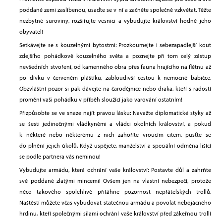
poddané zemi zaslíbenou, usaďte se v ní a začněte společně vzkvétat. Těžte
nezbytné suroviny, rozšiřujte vesnici a vybudujte království hodné jeho
obyvatel!
Setkávejte se s kouzelnými bytostmi: Prozkoumejte i sebezapadlejší kout
zdejšího pohádkově kouzelného světa a poznejte při tom celý zástup
nevšedních stvoření, od kamenného obra přes fauna hrajícího na flétnu až
po dívku v červeném pláštíku, zabloudivší cestou k nemocné babičce.
Obzvláštní pozor si pak dávejte na čarodějnice nebo draka, kteří s radostí
promění vaši pohádku v příběh sloužící jako varování ostatním!
Přizpůsobte se ve snaze najít pravou lásku: Navažte diplomatické styky až
se šesti jedinečnými vládkyněmi a vládci okolních království, a pokud
k některé nebo některému z nich zahoříte vroucím citem, pusťte se
do plnění jejich úkolů. Když uspějete, manželství a speciální odměna lišící
se podle partnera vás neminou!
Vybudujte armádu, která ochrání vaše království: Postavte důl a zahrňte
své poddané zlatými mincemi! Ovšem jen na vlastní nebezpečí, protože
něco takového spolehlivě přitáhne pozornost nepřátelských trollů.
Naštěstí můžete včas vybudovat statečnou armádu a povolat nebojácného
hrdinu, kteří společnými silami ochrání vaše království před zákeřnou trollí