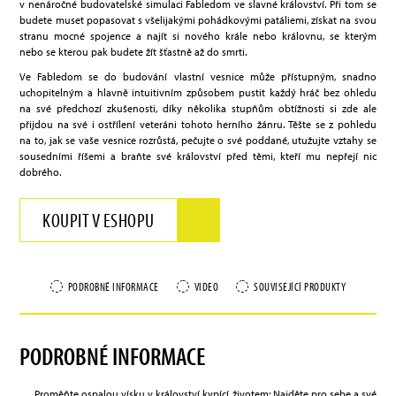
v nenáročné budovatelské simulaci Fabledom ve slavné království. Při tom se
budete muset popasovat s všelijakými pohádkovými patáliemi, získat na svou
stranu mocné spojence a najít si nového krále nebo královnu, se kterým
nebo se kterou pak budete žít šťastně až do smrti.
Ve Fabledom se do budování vlastní vesnice může přístupným, snadno
uchopitelným a hlavně intuitivním způsobem pustit každý hráč bez ohledu
na své předchozí zkušenosti, díky několika stupňům obtížnosti si zde ale
přijdou na své i ostřílení veteráni tohoto herního žánru. Těšte se z pohledu
na to, jak se vaše vesnice rozrůstá, pečujte o své poddané, utužujte vztahy se
sousedními říšemi a braňte své království před těmi, kteří mu nepřejí nic
dobrého.
KOUPIT V ESHOPU
PODROBNÉ INFORMACE
VIDEO
SOUVISEJÍCÍ PRODUKTY
PODROBNÉ INFORMACE
Proměňte ospalou vísku v království kypící životem: Najděte pro sebe a své