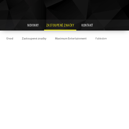
NOVINKY
ZASTOUPENÉ ZNAČKY
KONTAKT
Úvod
Zastoupené značky
Maximum Entertainment
Fabledom