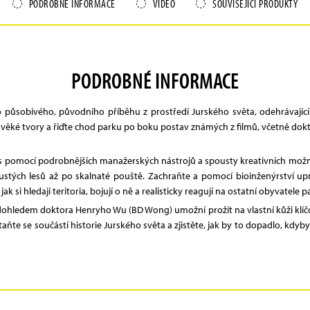
PODROBNÉ INFORMACE
VIDEO
SOUVISEJÍCÍ PRODUKTY
PODROBNÉ INFORMACE
 působivého, původního příběhu z prostředí Jurského světa, odehrávajíc
ravěké tvory a řiďte chod parku po boku postav známých z filmů, včetně dokt
ark s pomocí podrobnějších manažerských nástrojů a spousty kreativních možn
stých lesů až po skalnaté pouště. Zachraňte a pomocí bioinženýrství upra
ak si hledají teritoria, bojují o ně a realisticky reagují na ostatní obyvatele p
ohledem doktora Henryho Wu (BD Wong) umožní prožít na vlastní kůži klíčové 
taňte se součástí historie Jurského světa a zjistěte, jak by to dopadlo, kdy