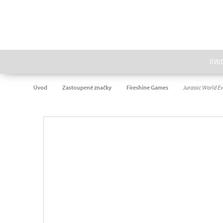
ÚVO
Úvod
Zastoupené značky
Fireshine Games
Jurassic World Ev