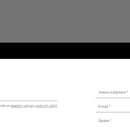
NAPIŠTE NÁM
síte se
zásadami ochrany osobních údajů
.