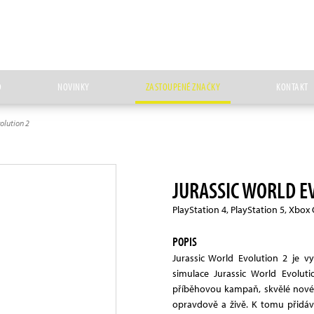
D
NOVINKY
ZASTOUPENÉ ZNAČKY
KONTAKT
olution 2
JURASSIC WORLD E
PlayStation 4, PlayStation 5, Xbox
POPIS
Jurassic World Evolution 2 je 
simulace Jurassic World Evolu
příběhovou kampaň, skvělé nové 
opravdově a živě. K tomu přidáv