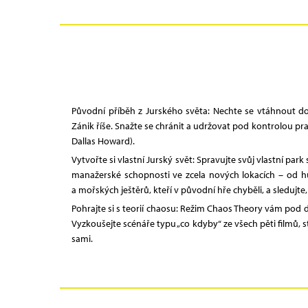
Původní příběh z Jurského světa: Nechte se vtáhnout do
Zánik říše. Snažte se chránit a udržovat pod kontrolou p
Dallas Howard).
Vytvořte si vlastní Jurský svět: Spravujte svůj vlastní p
manažerské schopnosti ve zcela nových lokacích – od hu
a mořských ještěrů, kteří v původní hře chyběli, a sledujte, j
Pohrajte si s teorií chaosu: Režim Chaos Theory vám pod d
Vyzkoušejte scénáře typu „co kdyby“ ze všech pěti filmů, s
sami.