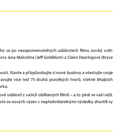
ího se po nezapomenutelných událostech filmu Jurský svět:
ora Iana Malcolma (Jeff Goldblum) a Claire Dearingové (Bryce
ostí. Stavte a přizpůsobujte si nové budovy a otestujte svoje
vujte více než 75 druhů pravěkých tvorů, včetně létajících
arku.
události z vašich oblíbených filmů – a to plně ve vaší režii.
byste se nových výzev s nepředvídatelnými výsledky zhostili vy