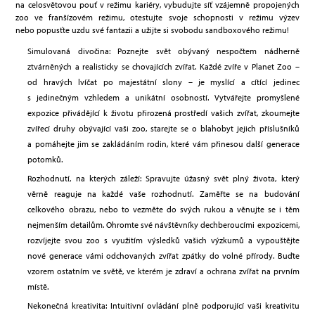
na celosvětovou pouť v režimu kariéry, vybudujte síť vzájemně propojených
zoo ve franšízovém režimu, otestujte svoje schopnosti v režimu výzev
nebo popusťte uzdu své fantazii a užijte si svobodu sandboxového režimu!
Simulovaná divočina: Poznejte svět obývaný nespočtem nádherně
ztvárněných a realisticky se chovajících zvířat. Každé zvíře v Planet Zoo –
od hravých lvíčat po majestátní slony – je myslící a cítící jedinec
s jedinečným vzhledem a unikátní osobností. Vytvářejte promyšlené
expozice přivádějící k životu přirozená prostředí vašich zvířat, zkoumejte
zvířecí druhy obývající vaši zoo, starejte se o blahobyt jejich příslušníků
a pomáhejte jim se zakládáním rodin, které vám přinesou další generace
potomků.
Rozhodnutí, na kterých záleží: Spravujte úžasný svět plný života, který
věrně reaguje na každé vaše rozhodnutí. Zaměřte se na budování
celkového obrazu, nebo to vezměte do svých rukou a věnujte se i těm
nejmenším detailům. Ohromte své návštěvníky dechberoucími expozicemi,
rozvíjejte svou zoo s využitím výsledků vašich výzkumů a vypouštějte
nové generace vámi odchovaných zvířat zpátky do volné přírody. Buďte
vzorem ostatním ve světě, ve kterém je zdraví a ochrana zvířat na prvním
místě.
Nekonečná kreativita: Intuitivní ovládání plně podporující vaši kreativitu