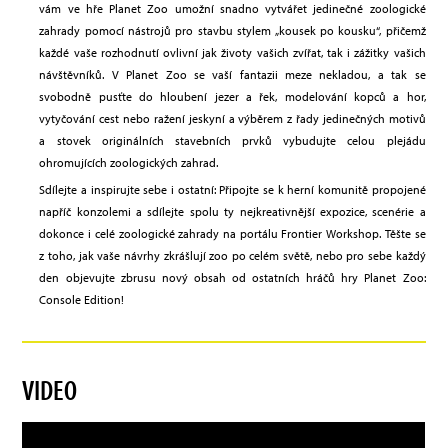
vám ve hře Planet Zoo umožní snadno vytvářet jedinečné zoologické
zahrady pomocí nástrojů pro stavbu stylem „kousek po kousku“, přičemž
každé vaše rozhodnutí ovlivní jak životy vašich zvířat, tak i zážitky vašich
návštěvníků. V Planet Zoo se vaší fantazii meze nekladou, a tak se
svobodně pusťte do hloubení jezer a řek, modelování kopců a hor,
vytyčování cest nebo ražení jeskyní a výběrem z řady jedinečných motivů
a stovek originálních stavebních prvků vybudujte celou plejádu
ohromujících zoologických zahrad.
Sdílejte a inspirujte sebe i ostatní: Připojte se k herní komunitě propojené
napříč konzolemi a sdílejte spolu ty nejkreativnější expozice, scenérie a
dokonce i celé zoologické zahrady na portálu Frontier Workshop. Těšte se
z toho, jak vaše návrhy zkrášlují zoo po celém světě, nebo pro sebe každý
den objevujte zbrusu nový obsah od ostatních hráčů hry Planet Zoo:
Console Edition!
VIDEO