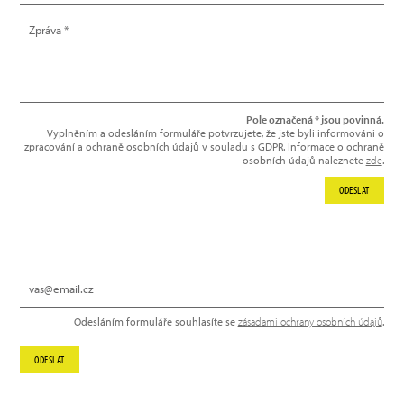
Pole označená * jsou povinná.
Vyplněním a odesláním formuláře potvrzujete, že jste byli informováni o
zpracování a ochraně osobních údajů v souladu s GDPR. Informace o ochraně
osobních údajů naleznete
zde
.
ODESLAT
NEWSLETTER
Odesláním formuláře souhlasíte se
zásadami ochrany osobních údajů
.
ODESLAT