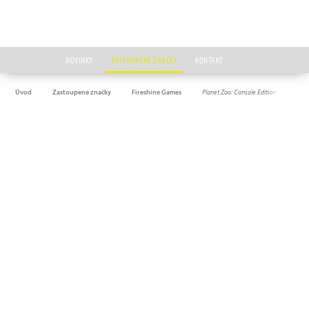
NOVINKY
ZASTOUPENÉ ZNAČKY
KONTAKT
Úvod
Zastoupené značky
Fireshine Games
Planet Zoo: Console Edition