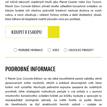
od tvůrců takových úspěšných titulů jako Planet Coaster nebo Zoo Tycoon.
Planet Zoo: Console Edition přináší skvěle odladěné konzolové ovládání, se
kterým budete mít všechny pokročilé kreativní nástroje doslova ve svých
rukou, a navíc obsahuje i veškeré funkce, zvířata a další dodatečný obsah,
který během let bezplatně rozšířil původní verzi pro počítače.
KOUPIT V ESHOPU
PODROBNÉ INFORMACE
VIDEO
SOUVISEJÍCÍ PRODUKTY
PODROBNÉ INFORMACE
V Planet Zoo: Console Edition na vás čeká neuvěřitelně pestrá nabídka věrně
zpracovaných zvířat, myslících, cítících a zvědavě zkoumajících svět, který
kolem nich vytváříte. Navrhujte jedinečné expozice zasazené do rozlehlých
prostředí, čiňte strategická rozhodnutí, pečujte o svá zvířata a s pomocí
intuitivního konzolového ovládání krůček po krůčku budujte a spravujte ty
nejnápaditější zoologické zahrady na světě. Pusťte se podle libosti
do kteréhokoliv ze čtyř atraktivních herních režimů – vydejte se