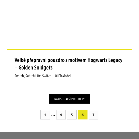
Velké přepravní pouzdro s motivem Hogwarts Legacy
– Golden Snidgets
Switch, Switch Lite, Switch – OLED Model
NAČÍST DALŠÍ PRODUKTY
...
1
4
5
6
7