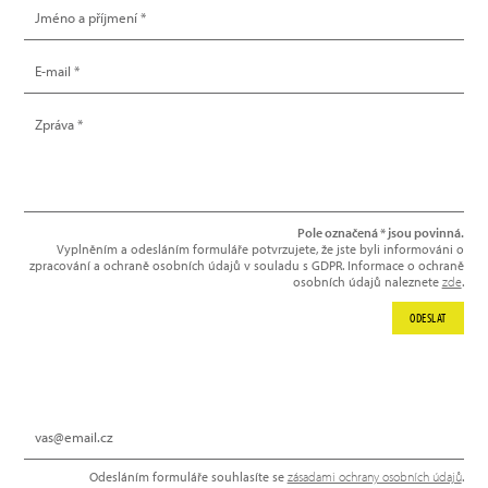
Pole označená * jsou povinná.
Vyplněním a odesláním formuláře potvrzujete, že jste byli informováni o
zpracování a ochraně osobních údajů v souladu s GDPR. Informace o ochraně
osobních údajů naleznete
zde
.
ODESLAT
NEWSLETTER
Odesláním formuláře souhlasíte se
zásadami ochrany osobních údajů
.