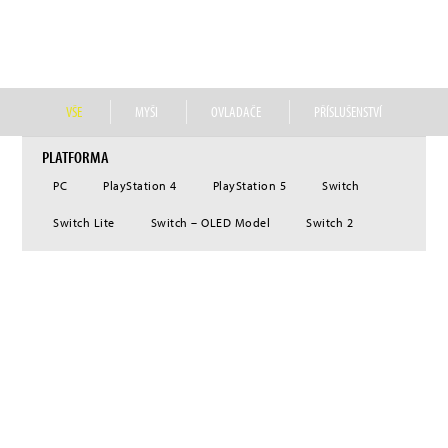
značce Assassin’s Creed od Ubisoftu, nebo oblíbeným popkulturním značkám, jako
je svět čar a kouzel J. K. Rowlingové, japonská franšíza Yu-Gi-Oh! nebo americká
franšíza My Little Pony.
VŠE
MYŠI
OVLADAČE
PŘÍSLUŠENSTVÍ
PLATFORMA
PC
PlayStation 4
PlayStation 5
Switch
Switch Lite
Switch – OLED Model
Switch 2