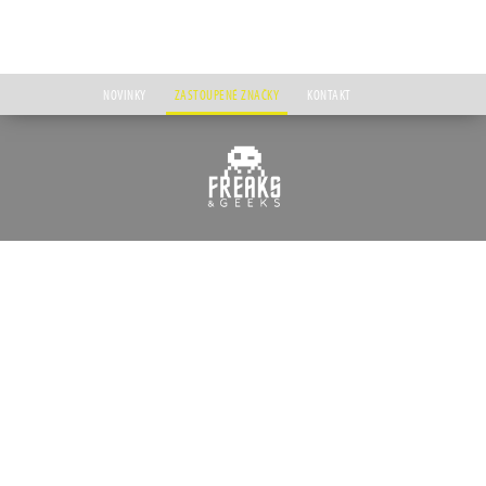
NOVINKY
ZASTOUPENÉ ZNAČKY
KONTAKT
Úvod
Zastoupené značky
Freaks & Geeks
FREAKS & GEEKS
Freaks & Geeks je zavedená značka francouzské společnosti Trade Invaders, která
distribuuje nejenom herní příslušenství již od roku 2008. O rok později poté začala
vyrábět vlastní herní příslušenství pod značkou Freaks & Geeks, se kterým cílí jak na
majitele počítačů a moderních herních konzolí, tak i na příznivce retro hraní. Od
roku 2022 navrhuje rovněž licencované herní příslušenství, věnované ať už herní