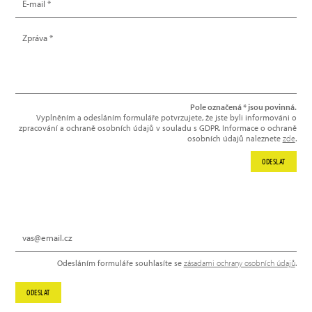
Pole označená * jsou povinná.
Vyplněním a odesláním formuláře potvrzujete, že jste byli informováni o
zpracování a ochraně osobních údajů v souladu s GDPR. Informace o ochraně
osobních údajů naleznete
zde
.
ODESLAT
NEWSLETTER
Odesláním formuláře souhlasíte se
zásadami ochrany osobních údajů
.
ODESLAT