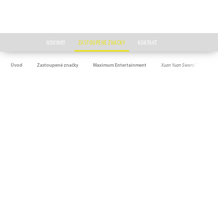
NOVINKY
ZASTOUPENÉ ZNAČKY
KONTAKT
Úvod
Zastoupené značky
Maximum Entertainment
Xuan Yuan Sword 7