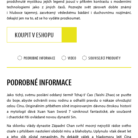
prodchnuté mystikou jejích legend jsoucí v příkrém kontrastu s moderními
technologiemi jako z jiných časů. Poznejte svět zároveň dobře známý
i hluboce tajemný, zasvěcený vědeckému bádání i duchovnímu rozjímání,
čekající jen na to, až se ho vydáte prozkoumat.
KOUPIT V ESHOPU
PODROBNÉ INFORMACE
VIDEO
SOUVISEJÍCÍ PRODUKTY
PODROBNÉ INFORMACE
Jako tichý, svému poslání oddaný šermíř Tchaj-š' Čao (Taishi Zhao) se pusťte
do boje, abyste ochránili svou rodinu a odhalili pravdu o nákaze ohrožující
celou Čínu. Originálním příběhem silně inspirovaným dávnou čínskou historií
a mytologií dává Xuan Yuan Sword 7 vzniknout fantastické, ale současně
i chaotické říši ovládané novou dynastií Sin.
Na sklonku vlády dynastie Západní Chan svrhl mocný nejvyšší rádce svého
císaře s příslibem nastolení období míru a blahobytu. Uplynulo však deset let
a jeho slib zůstal nenaplněn. Po dekádě válek a hladomoru leží Čína