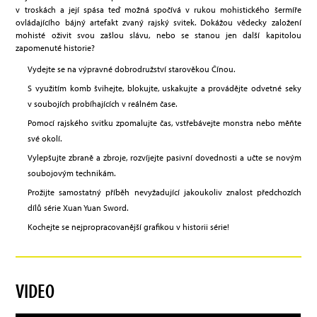
v troskách a její spása teď možná spočívá v rukou mohistického šermíře
ovládajícího bájný artefakt zvaný rajský svitek. Dokážou vědecky založení
mohisté oživit svou zašlou slávu, nebo se stanou jen další kapitolou
zapomenuté historie?
Vydejte se na výpravné dobrodružství starověkou Čínou.
S využitím komb švihejte, blokujte, uskakujte a provádějte odvetné seky
v soubojích probíhajících v reálném čase.
Pomocí rajského svitku zpomalujte čas, vstřebávejte monstra nebo měňte
své okolí.
Vylepšujte zbraně a zbroje, rozvíjejte pasivní dovednosti a učte se novým
soubojovým technikám.
Prožijte samostatný příběh nevyžadující jakoukoliv znalost předchozích
dílů série Xuan Yuan Sword.
Kochejte se nejpropracovanější grafikou v historii série!
VIDEO