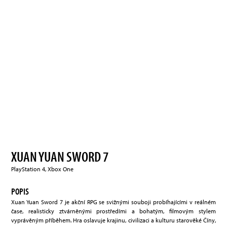
XUAN YUAN SWORD 7
PlayStation 4, Xbox One
POPIS
Xuan Yuan Sword 7 je akční RPG se svižnými souboji probíhajícími v reálném
čase, realisticky ztvárněnými prostředími a bohatým, filmovým stylem
vyprávěným příběhem. Hra oslavuje krajinu, civilizaci a kulturu starověké Číny,