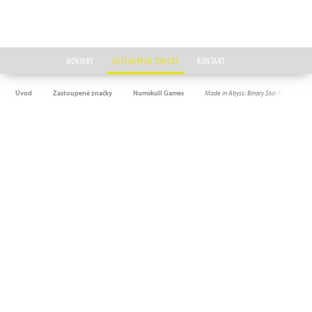
NOVINKY
ZASTOUPENÉ ZNAČKY
KONTAKT
Úvod
Zastoupené značky
Numskull Games
Made in Abyss: Binary Star Falling into