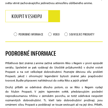
světa věrně zachovávajícího jedinečnou atmosféru oblíbeného anime.
KOUPIT V ESHOPU
PODROBNÉ INFORMACE
VIDEO
SOUVISEJÍCÍ PRODUKTY
PODROBNÉ INFORMACE
Příběhová část známá z anime začíná setkáním Riko s Regem v první epizodě
seriálu. Společně se pak vydávají do Útočiště průzkumníků v druhé vrstvě
Propasti a na své velkolepé dobrodružství. Poznejte děsivou sílu prokletí
Propasti, jakož i ohromující legendární bytosti známé jako prapůvodní
tvorové. Buďte připraveni nahlédnout do světa Riko a jejích přátel!
Druhý příběh se odehrává dlouho potom, co se Riko s Regem vydají
do hlubin Propasti. V jejím tajemném světě, představujícím poslední
neprozkoumanou trhlinu v zemském povrchu, se totiž odehrává nespočet
rozmanitých dobrodružství. Ti, kteří tato dobrodružství prožívají, jsou
omámeni silou Propasti a poddávají se touze sestoupit až na její dno. Příběh,