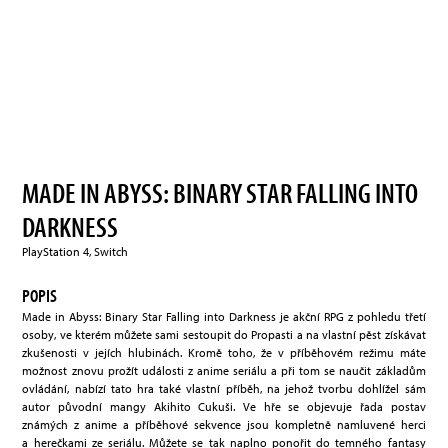
MADE IN ABYSS: BINARY STAR FALLING INTO
DARKNESS
PlayStation 4, Switch
POPIS
Made in Abyss: Binary Star Falling into Darkness je akční RPG z pohledu třetí
osoby, ve kterém můžete sami sestoupit do Propasti a na vlastní pěst získávat
zkušenosti v jejích hlubinách. Kromě toho, že v příběhovém režimu máte
možnost znovu prožít události z anime seriálu a při tom se naučit základům
ovládání, nabízí tato hra také vlastní příběh, na jehož tvorbu dohlížel sám
autor původní mangy Akihito Cukuši. Ve hře se objevuje řada postav
známých z anime a příběhové sekvence jsou kompletně namluvené herci
a herečkami ze seriálu. Můžete se tak naplno ponořit do temného fantasy