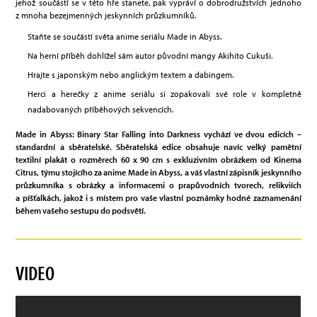
jehož součástí se v této hře stanete, pak vypráví o dobrodružstvích jednoho
z mnoha bezejmenných jeskynních průzkumníků.
Staňte se součástí světa anime seriálu Made in Abyss.
Na herní příběh dohlížel sám autor původní mangy Akihito Cukuši.
Hrajte s japonským nebo anglickým textem a dabingem.
Herci a herečky z anime seriálu si zopakovali své role v kompletně
nadabovaných příběhových sekvencích.
Made in Abyss: Binary Star Falling into Darkness vychází ve dvou edicích –
standardní a sběratelské. Sběratelská edice obsahuje navíc velký pamětní
textilní plakát o rozměrech 60 x 90 cm s exkluzivním obrázkem od Kinema
Citrus, týmu stojícího za anime Made in Abyss, a váš vlastní zápisník jeskynního
průzkumníka s obrázky a informacemi o prapůvodních tvorech, relikviích
a píšťalkách, jakož i s místem pro vaše vlastní poznámky hodné zaznamenání
během vašeho sestupu do podsvětí.
VIDEO