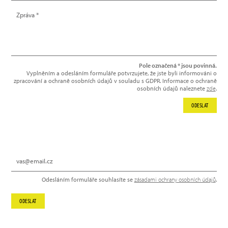
Pole označená * jsou povinná.
Vyplněním a odesláním formuláře potvrzujete, že jste byli informováni o
zpracování a ochraně osobních údajů v souladu s GDPR. Informace o ochraně
osobních údajů naleznete
zde
.
ODESLAT
NEWSLETTER
Odesláním formuláře souhlasíte se
zásadami ochrany osobních údajů
.
ODESLAT