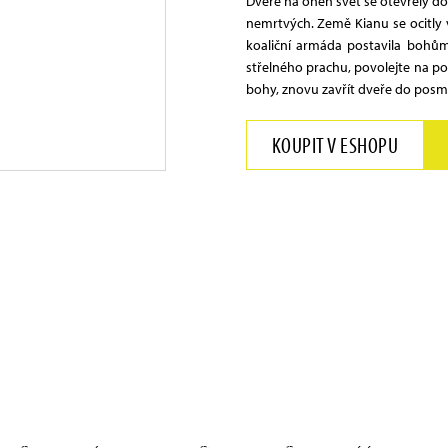
Dveře na onen svět se otevřely do
nemrtvých. Země Kianu se ocitly v
koaliční armáda postavila bohům
střelného prachu, povolejte na po
bohy, znovu zavřít dveře do posmr
KOUPIT V ESHOPU