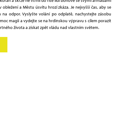
kořán a skrze ně vtrhli do říše lidí bohové se svými armádami
 obležení a Městu úsvitu hrozí zkáza. Je nejvyšší čas, aby se
 na odpor. Vyslyšte volání po odplatě, nachystejte zásobu
moc magii a vydejte se na hrdinskou výpravu s cílem porazit
tného života a získat zpět vládu nad vlastním světem.