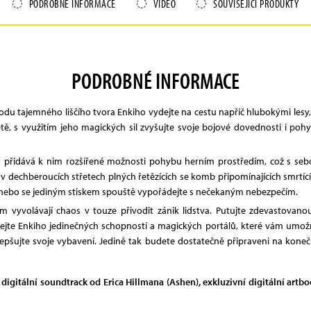
PODROBNÉ INFORMACE
VIDEO
SOUVISEJÍCÍ PRODUKTY
PODROBNÉ INFORMACE
vodu tajemného liščího tvora Enkiho vydejte na cestu napříč hlubokými lesy
ě, s využitím jeho magických sil zvyšujte svoje bojové dovednosti i poh
 a přidává k nim rozšířené možnosti pohybu herním prostředím, což s sebo
v dechberoucích střetech plných řetězících se komb připomínajících smrtící t
 nebo se jediným stiskem spouště vypořádejte s nečekaným nebezpečím.
ěm vyvolávají chaos v touze přivodit zánik lidstva. Putujte zdevastovan
vejte Enkiho jedinečných schopností a magických portálů, které vám umož
ylepšujte svoje vybavení. Jedině tak budete dostatečně připraveni na kone
digitální soundtrack od Erica Hillmana (Ashen), exkluzivní digitální artbo