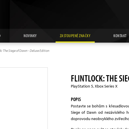
D
NOVINKY
ZASTOUPENÉ ZNAČKY
KONTAKT
ck: The Siege of Dawn - Deluxe Edition
FLINTLOCK: THE SI
PlayStation 5, Xbox Series X
POPIS
Postavte se bohům s křesadlovou z
Siege of Dawn od nezávislého h
doprovodu neobvyklého zvířecího 