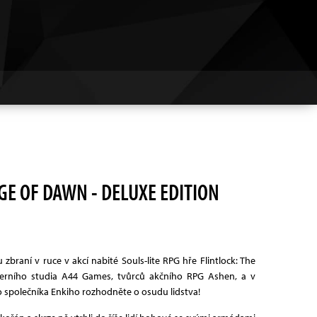
EGE OF DAWN - DELUXE EDITION
braní v ruce v akcí nabité Souls-lite RPG hře Flintlock: The
erního studia A44 Games, tvůrců akčního RPG Ashen, a v
společníka Enkiho rozhodněte o osudu lidstva!