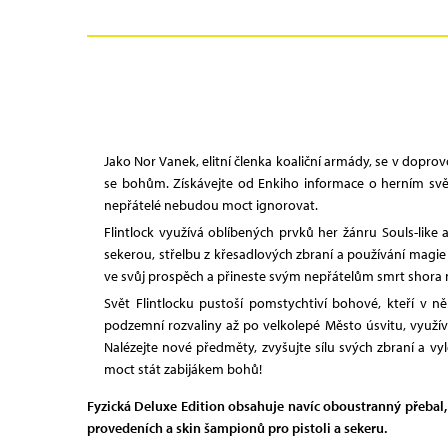
Jako Nor Vanek, elitní členka koaliční armády, se v dopro
se bohům. Získávejte od Enkiho informace o herním svět
nepřátelé nebudou moct ignorovat.
Flintlock využívá oblíbených prvků her žánru Souls-like
sekerou, střelbu z křesadlových zbraní a používání magie 
ve svůj prospěch a přineste svým nepřátelům smrt shora
Svět Flintlocku pustoší pomstychtiví bohové, kteří v n
podzemní rozvaliny až po velkolepé Město úsvitu, využí
Nalézejte nové předměty, zvyšujte sílu svých zbraní a v
moct stát zabijákem bohů!
Fyzická Deluxe Edition obsahuje navíc oboustranný přebal, 
provedeních a skin šampionů pro pistoli a sekeru.