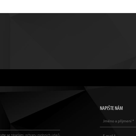
NAPIŠTE NÁM
síte se
zásadami ochrany osobních údajů
.