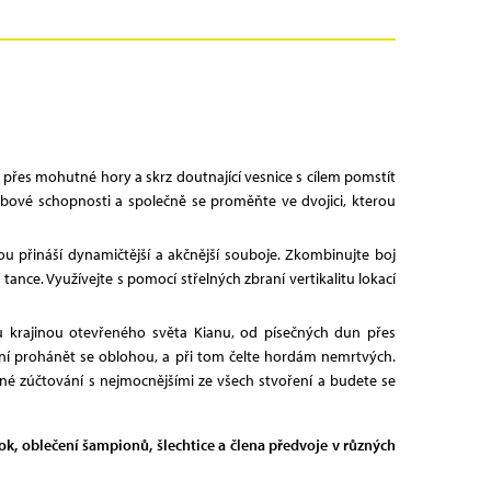
, přes mohutné hory a skrz doutnající vesnice s cílem pomstít
ybové schopnosti a společně se proměňte ve dvojici, kterou
u přináší dynamičtější a akčnější souboje. Zkombinujte boj
ance. Využívejte s pomocí střelných zbraní vertikalitu lokací
ou krajinou otevřeného světa Kianu, od písečných dun přes
ní prohánět se oblohou, a při tom čelte hordám nemrtvých.
čné zúčtování s nejmocnějšími ze všech stvoření a budete se
ok, oblečení šampionů, šlechtice a člena předvoje v různých