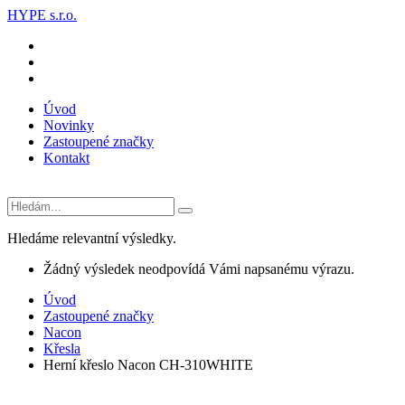
HYPE s.r.o.
Úvod
Novinky
Zastoupené značky
Kontakt
Hledáme relevantní výsledky.
Žádný výsledek neodpovídá Vámi napsanému výrazu.
Úvod
Zastoupené značky
Nacon
Křesla
Herní křeslo Nacon CH-310WHITE