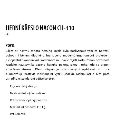
HERNÍ KŘESLO NACON CH-310
PC
POPIS
Cílem při návrhu tohoto herního křesla bylo poskytnout vám co největší
pohodlí i během dlouhého hraní. Jeho moderní, ergonomické provedení
a elegantní dvoubarevná kombinace mu navíc zajistí zaslouženou pozornost
každého návštěvníka vašeho herního pokoje, jakož i toho, kdo se připojí
k vašemu streamu. Křeslo disponuje polstrovanými opěrkami pro ruce
a umožňuje nastavit individuální výšku sedáku. Manipulaci s ním poté
usnadňuje standardní pětice koleček.
Ergonomický design.
Nastavitelná výška sedáku.
Polstrované opěrky pro ruce.
Maximální nosnost: 110 kg.
Pět koleček.