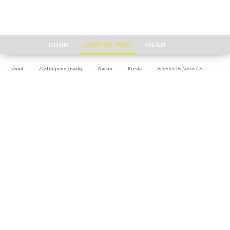
NOVINKY
ZASTOUPENÉ ZNAČKY
KONTAKT
Úvod
Zastoupené značky
Nacon
Křesla
Herní křeslo Nacon CH-310