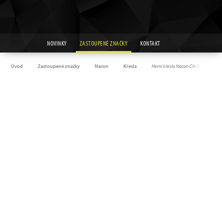
NOVINKY
ZASTOUPENÉ ZNAČKY
KONTAKT
Úvod
Zastoupené značky
Nacon
Křesla
Herní křeslo Nacon CH-310RED