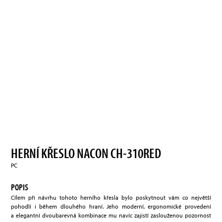
HERNÍ KŘESLO NACON CH-310RED
PC
POPIS
Cílem při návrhu tohoto herního křesla bylo poskytnout vám co největší
pohodlí i během dlouhého hraní. Jeho moderní, ergonomické provedení
a elegantní dvoubarevná kombinace mu navíc zajistí zaslouženou pozornost