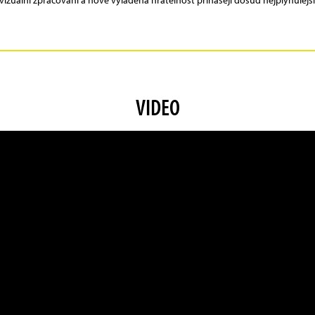
izuální zpracování a nově vyladěná hratelnost přinášejí dosud nejplynulejš
VIDEO