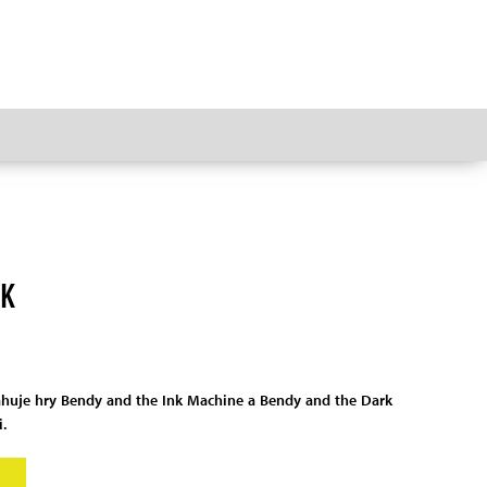
CK
huje hry Bendy and the Ink Machine a Bendy and the Dark
.