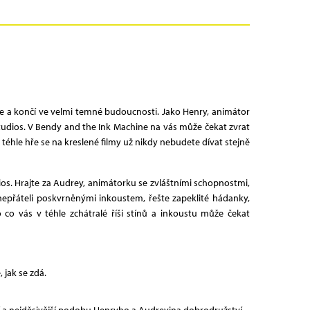
ce a končí ve velmi temné budoucnosti. Jako Henry, animátor
tudios. V Bendy and the Ink Machine na vás může čekat zvrat
téhle hře se na kreslené filmy už nikdy nebudete dívat stejně
ios. Hrajte za Audrey, animátorku se zvláštními schopnostmi,
nepřáteli poskvrněnými inkoustem, řešte zapeklité hádanky,
o vás v téhle zchátralé říši stínů a inkoustu může čekat
 jak se zdá.