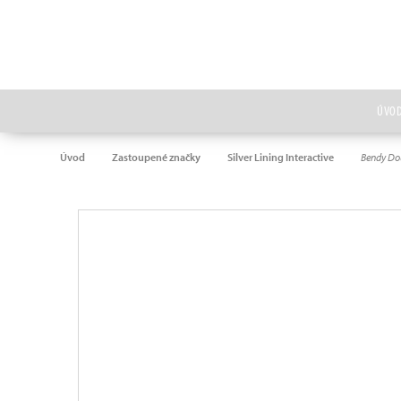
ÚVO
Úvod
Zastoupené značky
Silver Lining Interactive
Bendy Do