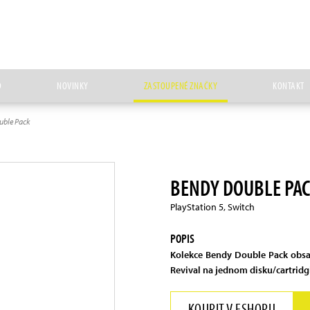
D
NOVINKY
ZASTOUPENÉ ZNAČKY
KONTAKT
uble Pack
BENDY DOUBLE PA
PlayStation 5, Switch
POPIS
Kolekce Bendy Double Pack obsa
Revival na jednom disku/cartridgi
KOUPIT V ESHOPU