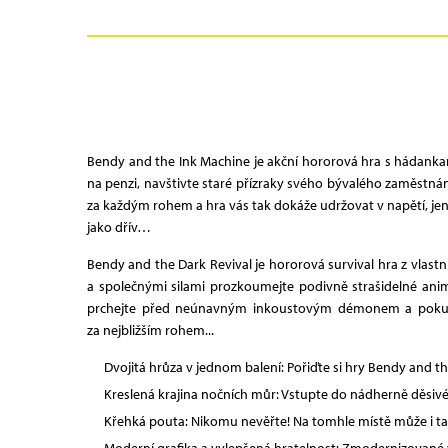
Bendy and the Ink Machine je akční hororová hra s hádankam
na penzi, navštivte staré přízraky svého bývalého zaměstná
za každým rohem a hra vás tak dokáže udržovat v napětí, jen 
jako dřív…
Bendy and the Dark Revival je hororová survival hra z vlast
a společnými silami prozkoumejte podivně strašidelné anim
prchejte před neúnavným inkoustovým démonem a pokuste s
za nejbližším rohem...
Dvojitá hrůza v jednom balení: Pořiďte si hry Bendy and t
Kreslená krajina nočních můr: Vstupte do nádherně děsivého
Křehká pouta: Nikomu nevěřte! Na tomhle místě může i ta n