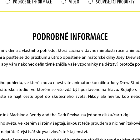
PODROBNÉ INFORMACE
VIDEO
SOUVISEJÍCÍ PRODUKTY
PODROBNÉ INFORMACE
i viděná z vlastního pohledu, která začíná v dávné minulosti ruční anima
ní a pusťte se do průzkumu útrob opuštěné animátorské dílny Joey Drew S
aby vám nakonec definitivně zničila vaše vzpomínky na dětství, protože po 
ního pohledu, ve které znovu navštívíte animátorskou dílnu Joey Drew Stud
átorské studio, ve kterém se vše zdá být postavené na hlavu. Bojujte s 
e najít cestu zpět do skutečného světa. Nikdy ale nevíte, kdo nebo c
he Ink Machine a Bendy and the Dark Revival na jednom disku/cartridgi.
 světa, ve kterém si stěny šeptají, inkoust teče proudem a nic není takové,
ejpřátelštější tvář skrývat zlověstné tajemství.