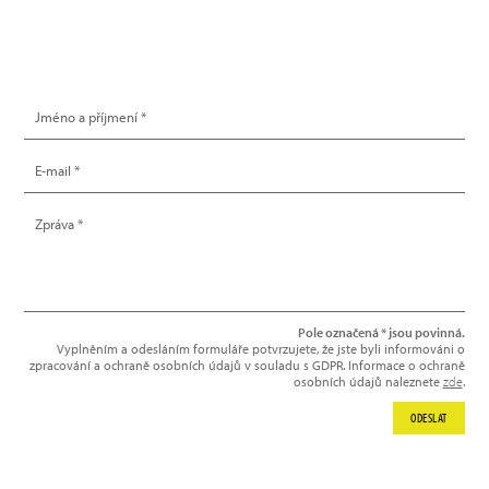
NAPIŠTE NÁM
Pole označená * jsou povinná.
Vyplněním a odesláním formuláře potvrzujete, že jste byli informováni o
zpracování a ochraně osobních údajů v souladu s GDPR. Informace o ochraně
osobních údajů naleznete
zde
.
ODESLAT
NEWSLETTER