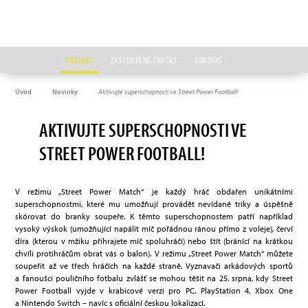
NOVINKY
ZASTOUPENÉ ZNAČKY
KONTAKT
Úvod
Novinky
Aktivujte superschopnosti ve Street Power Football!
AKTIVUJTE SUPERSCHOPNOSTI VE
STREET POWER FOOTBALL!
V režimu „Street Power Match“ je každý hráč obdařen unikátními
superschopnostmi, které mu umožňují provádět nevídané triky a úspěšně
skórovat do branky soupeře. K těmto superschopnostem patří například
vysoký výskok (umožňující napálit míč pořádnou ránou přímo z voleje), červí
díra (kterou v mžiku přihrajete míč spoluhráči) nebo štít (bránící na krátkou
chvíli protihráčům obrat vás o balon). V režimu „Street Power Match“ můžete
soupeřit až ve třech hráčích na každé straně. Vyznavači arkádových sportů
a fanoušci pouličního fotbalu zvlášť se mohou těšit na 25. srpna, kdy Street
Power Football vyjde v krabicové verzi pro PC, PlayStation 4, Xbox One
a Nintendo Switch – navíc s oficiální českou lokalizací.